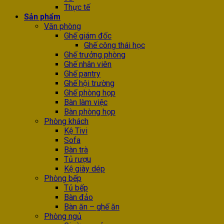
Thực tế
Sản phẩm
Văn phòng
Ghế giám đốc
Ghế công thái học
Ghế trưởng phòng
Ghế nhân viên
Ghế pantry
Ghế hội trường
Ghế phòng họp
Bàn làm việc
Bàn phòng họp
Phòng khách
Kệ Tivi
Sofa
Bàn trà
Tủ rượu
Kệ giày dép
Phòng bếp
Tủ bếp
Bàn đảo
Bàn ăn – ghế ăn
Phòng ngủ