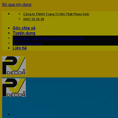
Bỏ qua nội dung
Công ty TNHH Trang Trí Nội Thất Phạm Vinh
0947 32 34 38
Góc chia sẻ
Tuyển dụng
Tại sao bạn muốn làm việc tại Phạm Vinh DECOR
Các vị trí tuyển dụng
Liên hệ