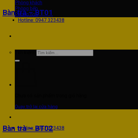
Phòng khách
Phòng bếp
Bàn trà – BT01
Phòng ngủ
Hotline: 0947 323438
Tìm kiếm:
Chưa có sản phẩm trong giỏ hàng.
Quay trở lại cửa hàng
Bàn trà – BT02
Hotline: 0947 323438