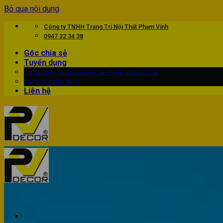
Bỏ qua nội dung
Công ty TNHH Trang Trí Nội Thất Phạm Vinh
0947 32 34 38
Góc chia sẻ
Tuyển dụng
Tại sao bạn muốn làm việc tại Phạm Vinh DECOR
Các vị trí tuyển dụng
Liên hệ