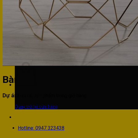
Phòng khách
Phòng bếp
Phòng ngủ
Hotline: 0947 323438
Tìm kiếm:
Bàn trà – BT08
Dự án liên quan
Chưa có sản phẩm trong giỏ hàng.
Quay trở lại cửa hàng
Hotline: 0947 323438