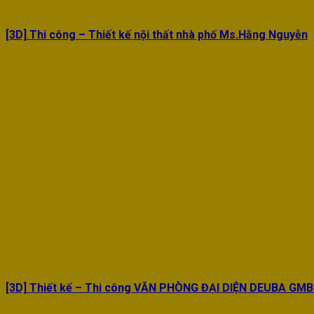
[3D] Thi công – Thiết kế nội thất nhà phố Ms.Hằng Nguyễn
[3D] Thiết kế – Thi công VĂN PHÒNG ĐẠI DIỆN DEUBA GM