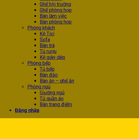
Ghế hội trường
Ghế phòng họp
Bàn làm việc
Bàn phòng họp
Phòng khách
Kệ Tivi
Sofa
Bàn trà
Tủ rượu
Kệ giày dép
Phòng bếp
Tủ bếp
Bàn đảo
Bàn ăn – ghế ăn
Phòng ngủ
Giường ngủ
Tủ quần áo
Bàn trang điểm
Đăng nhập