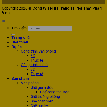
Copyright 2026 ©
Công ty TNHH Trang Trí Nội Thất Phạm
Vinh
Tìm kiếm:
Trang chủ
Giới thiệu
Dự án
Công trình văn phòng
3D
Thực tế
Công trình nhà ở
3D
Thực tế
Sản phẩm
Văn phòng
Ghế giám đốc
Ghế công thái học
Ghế trưởng phòng
Ghế nhân viên
Ghế pantry