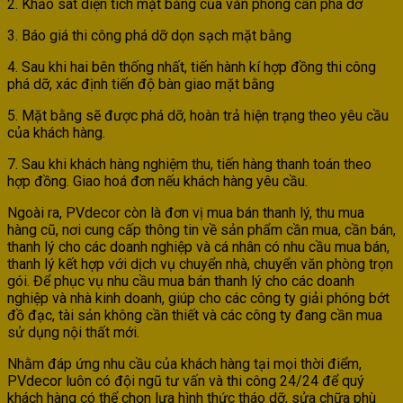
2. Khảo sát diện tích mặt bằng của văn phòng cần phá dỡ
3. Báo giá thi công phá dỡ dọn sạch mặt bằng
4. Sau khi hai bên thống nhất, tiến hành kí hợp đồng thi công
phá dỡ, xác định tiến độ bàn giao mặt bằng
5. Mặt bằng sẽ được phá dỡ, hoàn trả hiện trạng theo yêu cầu
của khách hàng.
7. Sau khi khách hàng nghiệm thu, tiến hàng thanh toán theo
hợp đồng. Giao hoá đơn nếu khách hàng yêu cầu.
Ngoài ra, PVdecor còn là đơn vị mua bán thanh lý, thu mua
hàng cũ, nơi cung cấp thông tin về sản phẩm cần mua, cần bán,
thanh lý cho các doanh nghiệp và cá nhân có nhu cầu mua bán,
thanh lý kết hợp với dịch vụ chuyển nhà, chuyển văn phòng trọn
gói. Để phục vụ nhu cầu mua bán thanh lý cho các doanh
nghiệp và nhà kinh doanh, giúp cho các công ty giải phóng bớt
đồ đạc, tài sản không cần thiết và các công ty đang cần mua
sử dụng nội thất mới.
Nhằm đáp ứng nhu cầu của khách hàng tại mọi thời điểm,
PVdecor luôn có đội ngũ tư vấn và thi công 24/24 để quý
khách hàng có thể chọn lựa hình thức tháo dỡ, sửa chữa phù