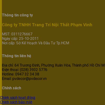
Thông tin công ty
Công ty TNHH Trang Trí Nội Thất Phạm Vinh
MST: 0311276667
Ngày cấp: 25-10-2011
Nơi cấp: Sở Kế Hoạch Và Đầu Tư Tp.HCM
Thông tin liên hệ
Địa chỉ: 64 Trương Định, Phường Xuân Hòa, Thành phố Hồ Chí Mi
Điện thoại: (028) 3932 5776
Hotline: 0947 32 34 38
Email: pvdecor@pvdecor.vn
Chính sách
Chính sách hoạt động
Chính sách bảo mật