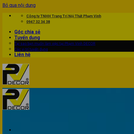
Bỏ qua nội dung
Công ty TNHH Trang Trí Nội Thất Phạm Vinh
0947 32 34 38
Góc chia sẻ
Tuyển dụng
Tại sao bạn muốn làm việc tại Phạm Vinh DECOR
Các vị trí tuyển dụng
Liên hệ