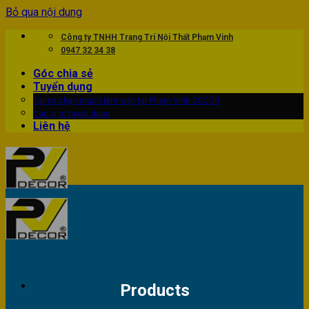
Bỏ qua nội dung
Công ty TNHH Trang Trí Nội Thất Phạm Vinh
0947 32 34 38
Góc chia sẻ
Tuyển dụng
Tại sao bạn muốn làm việc tại Phạm Vinh DECOR
Các vị trí tuyển dụng
Liên hệ
Products