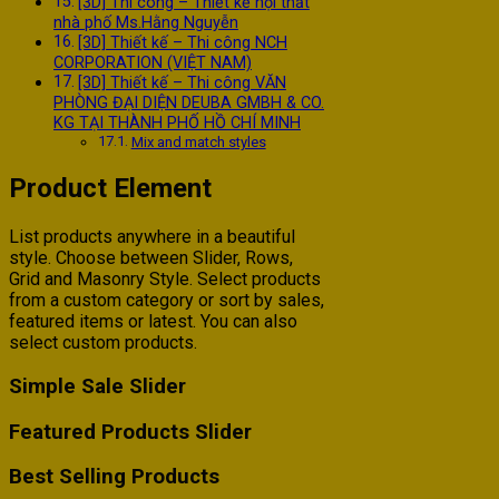
[3D] Thi công – Thiết kế nội thất
nhà phố Ms.Hằng Nguyễn
[3D] Thiết kế – Thi công NCH
CORPORATION (VIỆT NAM)
[3D] Thiết kế – Thi công VĂN
PHÒNG ĐẠI DIỆN DEUBA GMBH & CO.
KG TẠI THÀNH PHỐ HỒ CHÍ MINH
Mix and match styles
Product Element
List products anywhere in a beautiful
style. Choose between Slider, Rows,
Grid and Masonry Style. Select products
from a custom category or sort by sales,
featured items or latest. You can also
select custom products.
Simple Sale Slider
Featured Products Slider
Best Selling Products