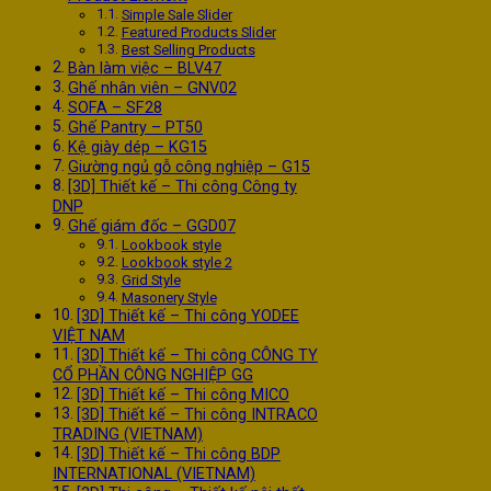
Simple Sale Slider
Featured Products Slider
Best Selling Products
Bàn làm việc – BLV47
Ghế nhân viên – GNV02
SOFA – SF28
Ghế Pantry – PT50
Kệ giày dép – KG15
Giường ngủ gỗ công nghiệp – G15
[3D] Thiết kế – Thi công Công ty
DNP
Ghế giám đốc – GGD07
Lookbook style
Lookbook style 2
Grid Style
Masonery Style
[3D] Thiết kế – Thi công YODEE
VIỆT NAM
[3D] Thiết kế – Thi công CÔNG TY
CỔ PHẦN CÔNG NGHIỆP GG
[3D] Thiết kế – Thi công MICO
[3D] Thiết kế – Thi công INTRACO
TRADING (VIETNAM)
[3D] Thiết kế – Thi công BDP
INTERNATIONAL (VIETNAM)