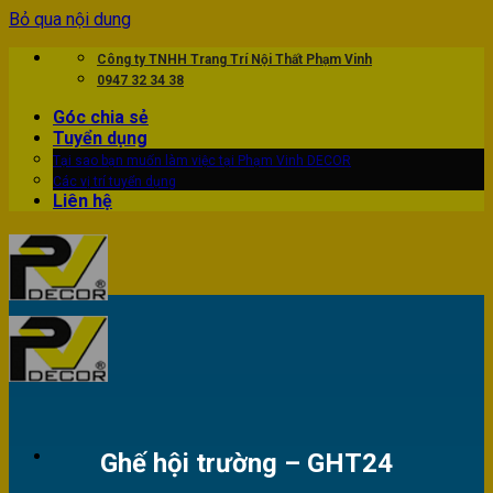
Bỏ qua nội dung
Công ty TNHH Trang Trí Nội Thất Phạm Vinh
0947 32 34 38
Góc chia sẻ
Tuyển dụng
Tại sao bạn muốn làm việc tại Phạm Vinh DECOR
Các vị trí tuyển dụng
Liên hệ
Ghế hội trường – GHT24