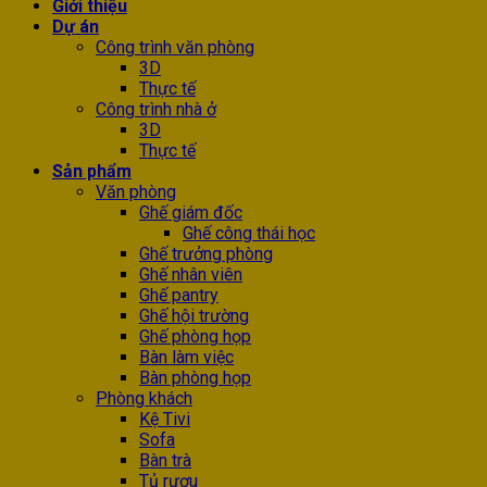
Giới thiệu
Dự án
Công trình văn phòng
3D
Thực tế
Công trình nhà ở
3D
Thực tế
Sản phẩm
Văn phòng
Ghế giám đốc
Ghế công thái học
Ghế trưởng phòng
Ghế nhân viên
Ghế pantry
Ghế hội trường
Ghế phòng họp
Bàn làm việc
Bàn phòng họp
Phòng khách
Kệ Tivi
Sofa
Bàn trà
Tủ rượu