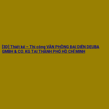
[3D] Thiết kế – Thi công VĂN PHÒNG ĐẠI DIỆN DEUBA
GMBH & CO. KG TẠI THÀNH PHỐ HỒ CHÍ MINH