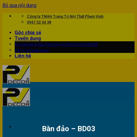
Bỏ qua nội dung
Công ty TNHH Trang Trí Nội Thất Phạm Vinh
0947 32 34 38
Góc chia sẻ
Tuyển dụng
Tại sao bạn muốn làm việc tại Phạm Vinh DECOR
Các vị trí tuyển dụng
Liên hệ
Bàn đảo – BD03