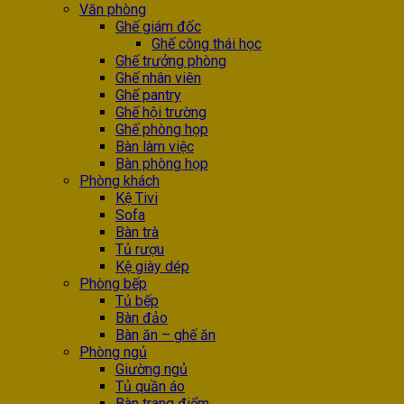
Văn phòng
Ghế giám đốc
Ghế công thái học
Ghế trưởng phòng
Ghế nhân viên
Ghế pantry
Ghế hội trường
Ghế phòng họp
Bàn làm việc
Bàn phòng họp
Phòng khách
Kệ Tivi
Sofa
Bàn trà
Tủ rượu
Kệ giày dép
Phòng bếp
Tủ bếp
Bàn đảo
Bàn ăn – ghế ăn
Phòng ngủ
Giường ngủ
Tủ quần áo
Bàn trang điểm