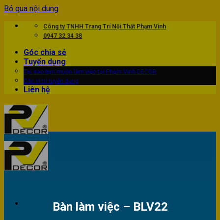
Bỏ qua nội dung
Công ty TNHH Trang Trí Nội Thất Phạm Vinh
0947 32 34 38
Góc chia sẻ
Tuyển dụng
Tại sao bạn muốn làm việc tại Phạm Vinh DECOR
Các vị trí tuyển dụng
Liên hệ
Bàn làm việc – BLV22