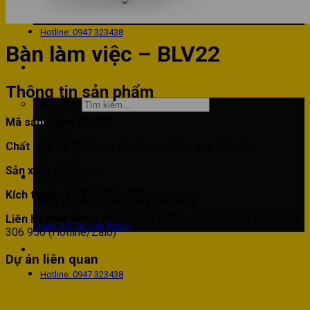
Phòng bếp
Phòng ngủ
Hotline: 0947 323438
Bàn làm việc – BLV22
Thông tin sản phẩm
Tìm kiếm:
Mã sản phẩm
: BLV22
Chất liệu
: Gỗ MFC cao cấp, khung thép sơn tĩnh điện
Sản xuất
: PVDecor
Kích thước:
2800x1200x750
Chưa có sản phẩm trong giỏ hàng.
Liên hệ mua hàng:
(028) 3932 5776 – 0947 32 34 38 / 0949
Quay trở lại cửa hàng
306 956 (Hotline/Zalo)
Dự án liên quan
Hotline: 0947 323438