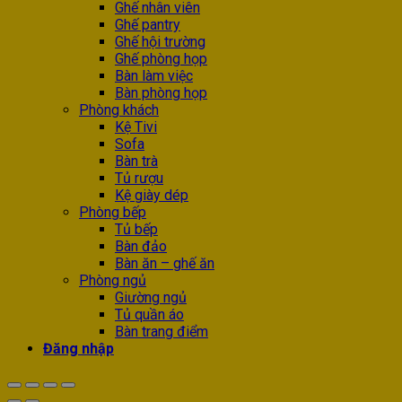
Ghế nhân viên
Ghế pantry
Ghế hội trường
Ghế phòng họp
Bàn làm việc
Bàn phòng họp
Phòng khách
Kệ Tivi
Sofa
Bàn trà
Tủ rượu
Kệ giày dép
Phòng bếp
Tủ bếp
Bàn đảo
Bàn ăn – ghế ăn
Phòng ngủ
Giường ngủ
Tủ quần áo
Bàn trang điểm
Đăng nhập