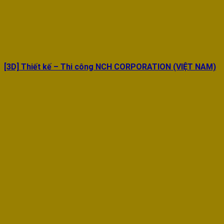
[3D] Thiết kế – Thi công NCH CORPORATION (VIỆT NAM)