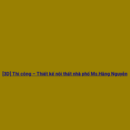
[3D] Thi công – Thiết kế nội thất nhà phố Ms.Hằng Nguyễn