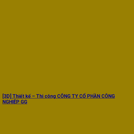
[3D] Thiết kế – Thi công CÔNG TY CỔ PHẦN CÔNG
NGHIỆP GG