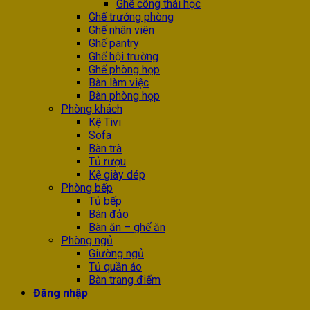
Ghế công thái học
Ghế trưởng phòng
Ghế nhân viên
Ghế pantry
Ghế hội trường
Ghế phòng họp
Bàn làm việc
Bàn phòng họp
Phòng khách
Kệ Tivi
Sofa
Bàn trà
Tủ rượu
Kệ giày dép
Phòng bếp
Tủ bếp
Bàn đảo
Bàn ăn – ghế ăn
Phòng ngủ
Giường ngủ
Tủ quần áo
Bàn trang điểm
Đăng nhập