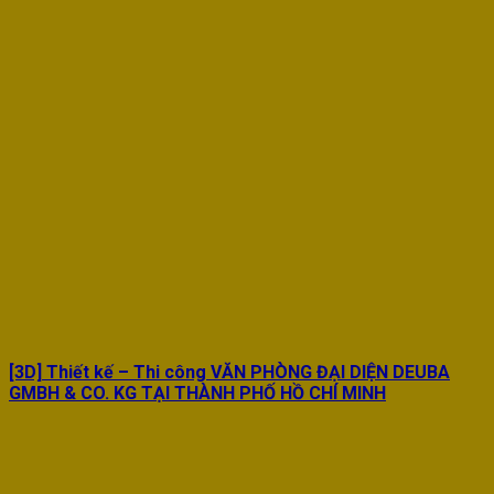
[3D] Thiết kế – Thi công VĂN PHÒNG ĐẠI DIỆN DEUBA
GMBH & CO. KG TẠI THÀNH PHỐ HỒ CHÍ MINH