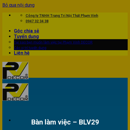
Bỏ qua nội dung
Công ty TNHH Trang Trí Nội Thất Phạm Vinh
0947 32 34 38
Góc chia sẻ
Tuyển dụng
Tại sao bạn muốn làm việc tại Phạm Vinh DECOR
Các vị trí tuyển dụng
Liên hệ
Bàn làm việc – BLV29