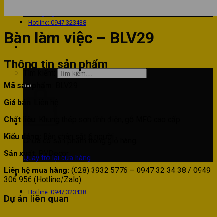
Phòng bếp
Phòng ngủ
Hotline: 0947 323438
Bàn làm việc – BLV29
Thông tin sản phẩm
Tìm kiếm:
Mã sản phẩm
: BLV29
Giá bán
:
Liên hệ
Chất liệu
: Khung thép sơn tĩnh điện, gỗ MFC cao cấp
Kiểu dáng:
Bàn chân sắt 6 người
Chưa có sản phẩm trong giỏ hàng.
Sản xuất
: PVDecor
Quay trở lại cửa hàng
Liên hệ mua hàng:
(028) 3932 5776 – 0947 32 34 38 / 0949
306 956 (Hotline/Zalo)
Hotline: 0947 323438
Dự án liên quan