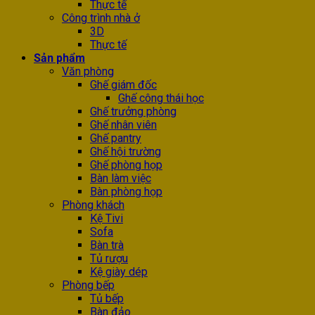
Thực tế
Công trình nhà ở
3D
Thực tế
Sản phẩm
Văn phòng
Ghế giám đốc
Ghế công thái học
Ghế trưởng phòng
Ghế nhân viên
Ghế pantry
Ghế hội trường
Ghế phòng họp
Bàn làm việc
Bàn phòng họp
Phòng khách
Kệ Tivi
Sofa
Bàn trà
Tủ rượu
Kệ giày dép
Phòng bếp
Tủ bếp
Bàn đảo