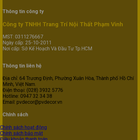
Thông tin công ty
Công ty TNHH Trang Trí Nội Thất Phạm Vinh
MST: 0311276667
Ngày cấp: 25-10-2011
Nơi cấp: Sở Kế Hoạch Và Đầu Tư Tp.HCM
Thông tin liên hệ
Địa chỉ: 64 Trương Định, Phường Xuân Hòa, Thành phố Hồ Chí
Minh, Việt Nam.
Điện thoại: (028) 3932 5776
Hotline: 0947 32 34 38
Email: pvdecor@pvdecor.vn
Chính sách
Chính sách hoạt động
Chính sách bảo mật
Điều khoản thanh toán