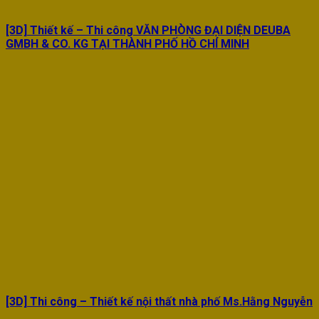
[3D] Thiết kế – Thi công VĂN PHÒNG ĐẠI DIỆN DEUBA
GMBH & CO. KG TẠI THÀNH PHỐ HỒ CHÍ MINH
[3D] Thi công – Thiết kế nội thất nhà phố Ms.Hằng Nguyễn