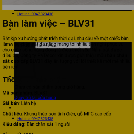
Phòng bếp
Phòng ngủ
Hotline: 0947 323438
Bàn làm việc – BLV31
Bắt kịp xu hướng phát triển thời đại, nhu cầu về một chiếc bàn
làm việc chân sắt đa năng mang tới nhiều tiện nghi phục vụ
Tìm kiếm:
cho cuộc sống năng động là điều thiết yếu. Nắm bắt được
điều đó, Công ty PVDecor xin được giới thiệu mẫu
bàn chân
sắt cao cấp BLV31
đầy ấn tượng với lối thiết kế mới mẻ nhiều
tiện ích!
Thông tin sản phẩm
Chưa có sản phẩm trong giỏ hàng.
Mã sản phẩm
: BLV31
Quay trở lại cửa hàng
Giá bán
:
Liên hệ
Chất liệu
: Khung thép sơn tĩnh điện, gỗ MFC cao cấp
Hotline: 0947 323438
Kiểu dáng:
Bàn chân sắt 1 người