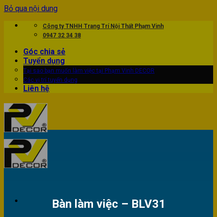
Bỏ qua nội dung
Công ty TNHH Trang Trí Nội Thất Phạm Vinh
0947 32 34 38
Góc chia sẻ
Tuyển dụng
Tại sao bạn muốn làm việc tại Phạm Vinh DECOR
Các vị trí tuyển dụng
Liên hệ
Bàn làm việc – BLV31