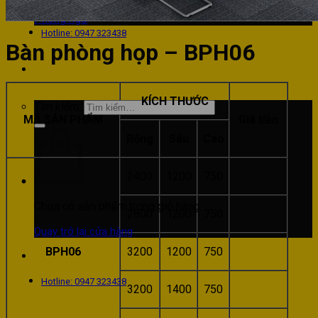
Phòng bếp
Phòng ngủ
Hotline: 0947 323438
Bàn phòng họp – BPH06
KÍCH THƯỚC
Tìm kiếm:
MÃ SẢN PHẨM
Giá tiền
Rộng
Sâu
Cao
2400
1200
750
Chưa có sản phẩm trong giỏ hàng.
2800
1200
750
Quay trở lại cửa hàng
BPH06
3200
1200
750
Hotline: 0947 323438
3200
1400
750