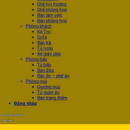
Ghế hội trường
Ghế phòng họp
Bàn làm việc
Bàn phòng họp
Phòng khách
Kệ Tivi
Sofa
Bàn trà
Tủ rượu
Kệ giày dép
Phòng bếp
Tủ bếp
Bàn đảo
Bàn ăn – ghế ăn
Phòng ngủ
Giường ngủ
Tủ quần áo
Bàn trang điểm
Đăng nhập