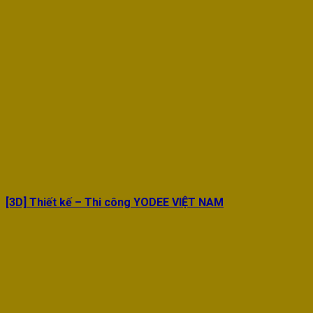
[3D] Thiết kế – Thi công YODEE VIỆT NAM