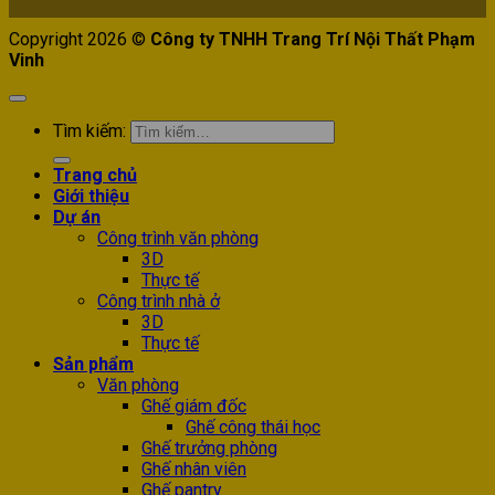
Copyright 2026 ©
Công ty TNHH Trang Trí Nội Thất Phạm
Vinh
Tìm kiếm:
Trang chủ
Giới thiệu
Dự án
Công trình văn phòng
3D
Thực tế
Công trình nhà ở
3D
Thực tế
Sản phẩm
Văn phòng
Ghế giám đốc
Ghế công thái học
Ghế trưởng phòng
Ghế nhân viên
Ghế pantry