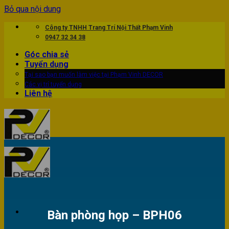
Bỏ qua nội dung
Công ty TNHH Trang Trí Nội Thất Phạm Vinh
0947 32 34 38
Góc chia sẻ
Tuyển dụng
Tại sao bạn muốn làm việc tại Phạm Vinh DECOR
Các vị trí tuyển dụng
Liên hệ
Bàn phòng họp – BPH06