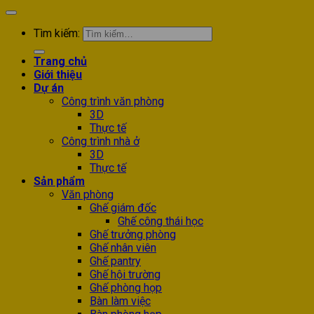
Tìm kiếm:
Trang chủ
Giới thiệu
Dự án
Công trình văn phòng
3D
Thực tế
Công trình nhà ở
3D
Thực tế
Sản phẩm
Văn phòng
Ghế giám đốc
Ghế công thái học
Ghế trưởng phòng
Ghế nhân viên
Ghế pantry
Ghế hội trường
Ghế phòng họp
Bàn làm việc