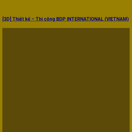
[3D] Thiết kế – Thi công BDP INTERNATIONAL (VIETNAM)