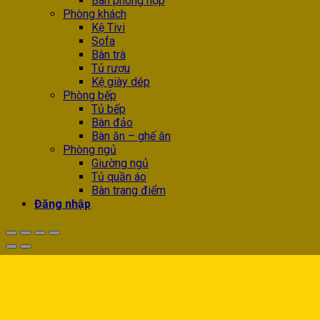
Bàn phòng họp
Phòng khách
Kệ Tivi
Sofa
Bàn trà
Tủ rượu
Kệ giày dép
Phòng bếp
Tủ bếp
Bàn đảo
Bàn ăn – ghế ăn
Phòng ngủ
Giường ngủ
Tủ quần áo
Bàn trang điểm
Đăng nhập