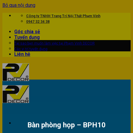
Bỏ qua nội dung
Công ty TNHH Trang Trí Nội Thất Phạm Vinh
0947 32 34 38
Góc chia sẻ
Tuyển dụng
Tại sao bạn muốn làm việc tại Phạm Vinh DECOR
Các vị trí tuyển dụng
Liên hệ
Bàn phòng họp – BPH10