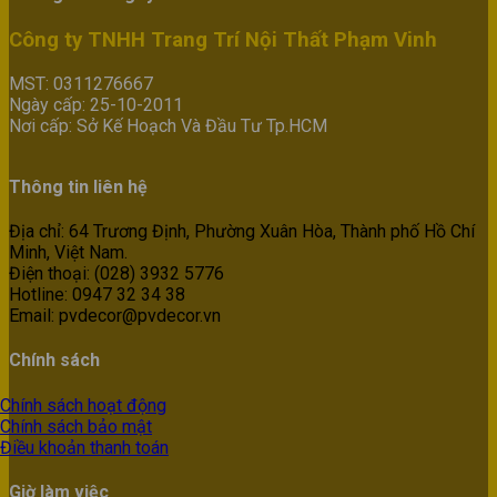
Công ty TNHH Trang Trí Nội Thất Phạm Vinh
MST: 0311276667
Ngày cấp: 25-10-2011
Nơi cấp: Sở Kế Hoạch Và Đầu Tư Tp.HCM
Thông tin liên hệ
Địa chỉ: 64 Trương Định, Phường Xuân Hòa, Thành phố Hồ Chí
Minh, Việt Nam.
Điện thoại: (028) 3932 5776
Hotline: 0947 32 34 38
Email: pvdecor@pvdecor.vn
Chính sách
Chính sách hoạt động
Chính sách bảo mật
Điều khoản thanh toán
Giờ làm việc