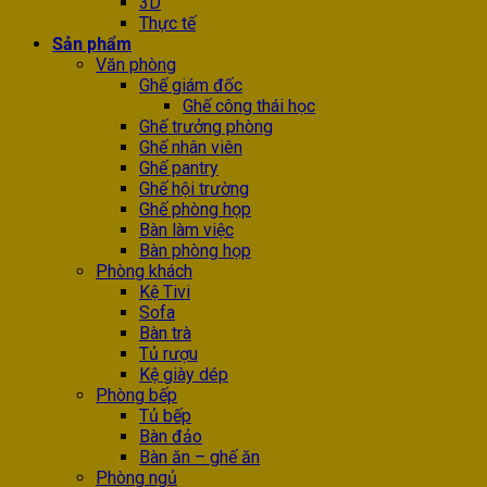
3D
Thực tế
Sản phẩm
Văn phòng
Ghế giám đốc
Ghế công thái học
Ghế trưởng phòng
Ghế nhân viên
Ghế pantry
Ghế hội trường
Ghế phòng họp
Bàn làm việc
Bàn phòng họp
Phòng khách
Kệ Tivi
Sofa
Bàn trà
Tủ rượu
Kệ giày dép
Phòng bếp
Tủ bếp
Bàn đảo
Bàn ăn – ghế ăn
Phòng ngủ