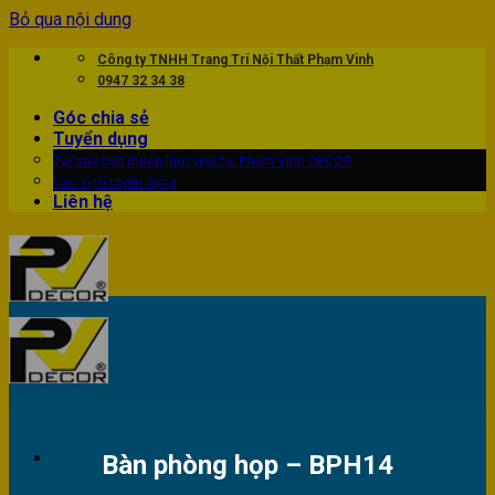
Bỏ qua nội dung
Công ty TNHH Trang Trí Nội Thất Phạm Vinh
0947 32 34 38
Góc chia sẻ
Tuyển dụng
Tại sao bạn muốn làm việc tại Phạm Vinh DECOR
Các vị trí tuyển dụng
Liên hệ
Bàn phòng họp – BPH14