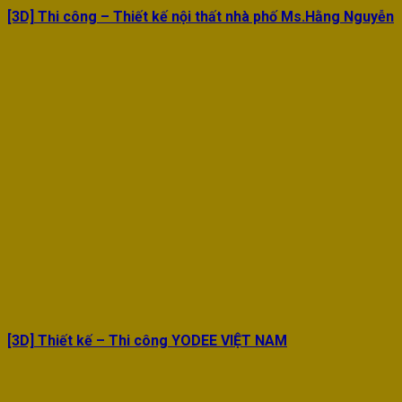
[3D] Thi công – Thiết kế nội thất nhà phố Ms.Hằng Nguyễn
[3D] Thiết kế – Thi công YODEE VIỆT NAM