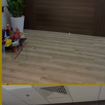
Phòng bếp
Phòng ngủ
Hotline: 0947 323438
Tìm kiếm:
Chưa có sản phẩm trong giỏ hàng.
Quay trở lại cửa hàng
Hotline: 0947 323438