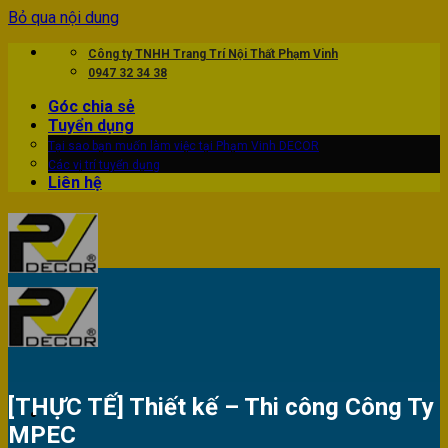
Bỏ qua nội dung
Công ty TNHH Trang Trí Nội Thất Phạm Vinh
0947 32 34 38
Góc chia sẻ
Tuyển dụng
Tại sao bạn muốn làm việc tại Phạm Vinh DECOR
Các vị trí tuyển dụng
Liên hệ
[THỰC TẾ] Thiết kế – Thi công Công Ty
MPEC