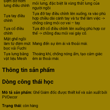
Đệm đỡ hõm
mỏi lưng, đặc biệt là vùng thắt lưng của
lưng điều chỉnh
người ngồi
Tựa đỡ tay điều chỉnh lên xuống, ra vào phù
Tựa tay điều
hợp chiều dài cánh tay và tư thế làm việc ->
chỉnh
chống căng mỏi cơ vai – tay.
Tựa cổ điều
Tựa đỡ cổ điều chỉnh lên xuống phù hợp cơ
chỉnh
thể -> chồng đau mỏi vai gáy cổ.
Mặt ghế ngồi
làm từ đệm mút
Mang đến sự êm ái và thoải mái.
bọc vải Fuchi
Tựa lưng bằng
Thoáng khí, chống nóng ẩm, tạo cảm giác
vật liệu Mesh
êm ái thoải mái.
Thông tin sản phẩm
Dòng công thái học
Mô tả sản phẩm:
Ghế Giám đốc được thiết kế và sản xuất bởi
PVDecor
Trạng thái:
còn hàng