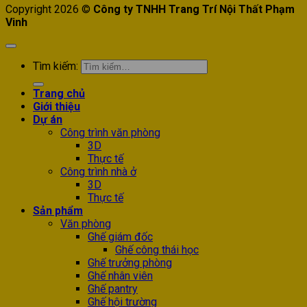
Copyright 2026 ©
Công ty TNHH Trang Trí Nội Thất Phạm
Vinh
Tìm kiếm:
Trang chủ
Giới thiệu
Dự án
Công trình văn phòng
3D
Thực tế
Công trình nhà ở
3D
Thực tế
Sản phẩm
Văn phòng
Ghế giám đốc
Ghế công thái học
Ghế trưởng phòng
Ghế nhân viên
Ghế pantry
Ghế hội trường