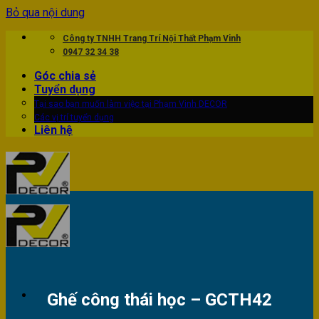
Bỏ qua nội dung
Công ty TNHH Trang Trí Nội Thất Phạm Vinh
0947 32 34 38
Góc chia sẻ
Tuyển dụng
Tại sao bạn muốn làm việc tại Phạm Vinh DECOR
Các vị trí tuyển dụng
Liên hệ
Ghế công thái học – GCTH42