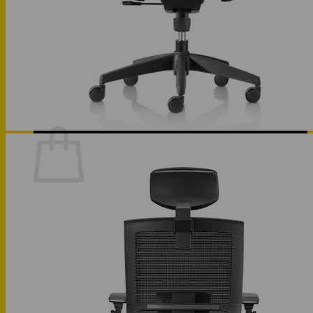
Phòng bếp
Phòng ngủ
Hotline: 0947 323438
Tìm kiếm:
Chưa có sản phẩm trong giỏ hàng.
Quay trở lại cửa hàng
Hotline: 0947 323438