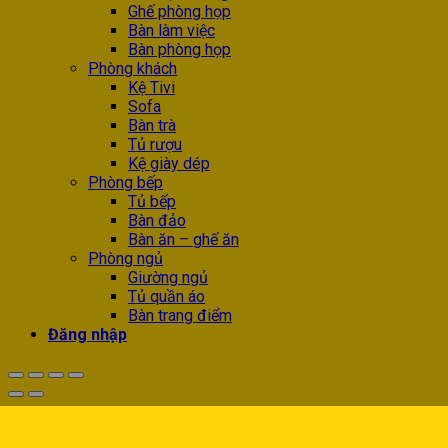
Ghế phòng họp
Bàn làm việc
Bàn phòng họp
Phòng khách
Kệ Tivi
Sofa
Bàn trà
Tủ rượu
Kệ giày dép
Phòng bếp
Tủ bếp
Bàn đảo
Bàn ăn – ghế ăn
Phòng ngủ
Giường ngủ
Tủ quần áo
Bàn trang điểm
Đăng nhập