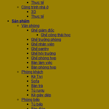
Thực tế
Công trình nhà ở
3D
Thực tế
Sản phẩm
Văn phòng
Ghế giám đốc
Ghế công thái học
Ghế trưởng phòng
Ghế nhân viên
Ghế pantry
Ghế hội trường
Ghế phòng họp
Bàn làm việc
Bàn phòng họp
Phòng khách
Kệ Tivi
Sofa
Bàn trà
Tủ rượu
Kệ giày dép
Phòng bếp
Tủ bếp
Bàn đảo