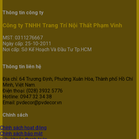
Thông tin công ty
Công ty TNHH Trang Trí Nội Thất Phạm Vinh
MST: 0311276667
Ngày cấp: 25-10-2011
Nơi cấp: Sở Kế Hoạch Và Đầu Tư Tp.HCM
Thông tin liên hệ
Địa chỉ: 64 Trương Định, Phường Xuân Hòa, Thành phố Hồ Chí
Minh, Việt Nam.
Điện thoại: (028) 3932 5776
Hotline: 0947 32 34 38
Email: pvdecor@pvdecor.vn
Chính sách
Chính sách hoạt động
Chính sách bảo mật