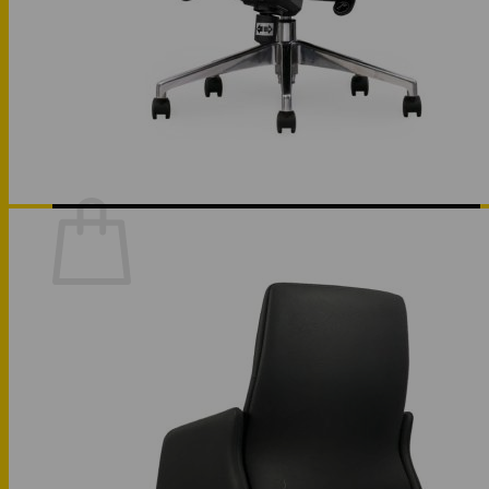
Phòng bếp
Phòng ngủ
Hotline: 0947 323438
Tìm kiếm:
Chưa có sản phẩm trong giỏ hàng.
Quay trở lại cửa hàng
Hotline: 0947 323438