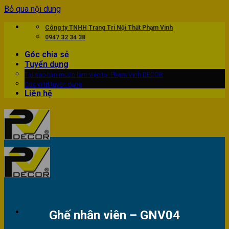
Bỏ qua nội dung
Công ty TNHH Trang Trí Nội Thất Phạm Vinh
0947 32 34 38
Góc chia sẻ
Tuyển dụng
Tại sao bạn muốn làm việc tại Phạm Vinh DECOR
Các vị trí tuyển dụng
Liên hệ
Ghế nhân viên – GNV04