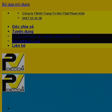
Bỏ qua nội dung
Công ty TNHH Trang Trí Nội Thất Phạm Vinh
0947 32 34 38
Góc chia sẻ
Tuyển dụng
Tại sao bạn muốn làm việc tại Phạm Vinh DECOR
Các vị trí tuyển dụng
Liên hệ