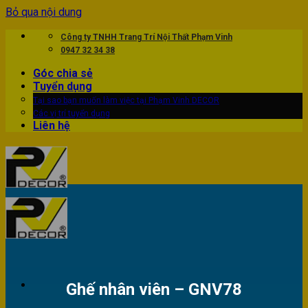
Bỏ qua nội dung
Công ty TNHH Trang Trí Nội Thất Phạm Vinh
0947 32 34 38
Góc chia sẻ
Tuyển dụng
Tại sao bạn muốn làm việc tại Phạm Vinh DECOR
Các vị trí tuyển dụng
Liên hệ
Ghế nhân viên – GNV78