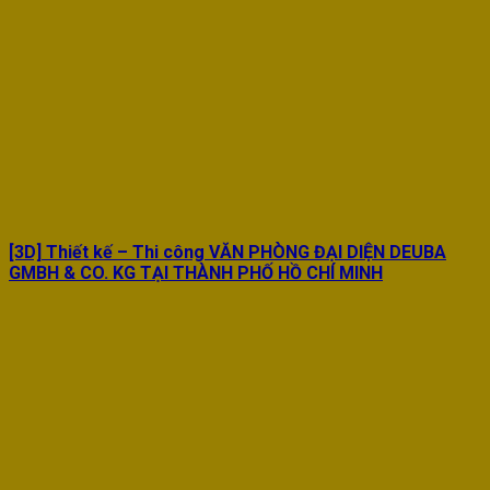
[3D] Thiết kế – Thi công VĂN PHÒNG ĐẠI DIỆN DEUBA
GMBH & CO. KG TẠI THÀNH PHỐ HỒ CHÍ MINH