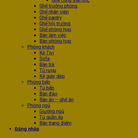
Ghế công thái học
Ghế trưởng phòng
Ghế nhân viên
Ghế pantry
Ghế hội trường
Ghế phòng họp
Bàn làm việc
Bàn phòng họp
Phòng khách
Kệ Tivi
Sofa
Bàn trà
Tủ rượu
Kệ giày dép
Phòng bếp
Tủ bếp
Bàn đảo
Bàn ăn – ghế ăn
Phòng ngủ
Giường ngủ
Tủ quần áo
Bàn trang điểm
Đăng nhập