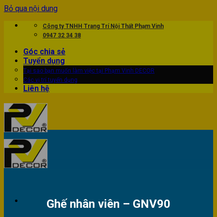
Bỏ qua nội dung
Công ty TNHH Trang Trí Nội Thất Phạm Vinh
0947 32 34 38
Góc chia sẻ
Tuyển dụng
Tại sao bạn muốn làm việc tại Phạm Vinh DECOR
Các vị trí tuyển dụng
Liên hệ
Ghế nhân viên – GNV90