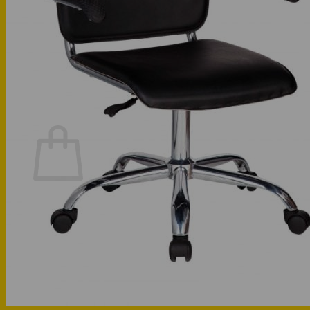
Phòng bếp
Phòng ngủ
Hotline: 0947 323438
Tìm kiếm:
Chưa có sản phẩm trong giỏ hàng.
Quay trở lại cửa hàng
Hotline: 0947 323438