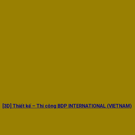
[3D] Thiết kế – Thi công BDP INTERNATIONAL (VIETNAM)