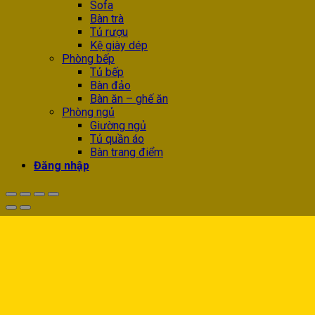
Sofa
Bàn trà
Tủ rượu
Kệ giày dép
Phòng bếp
Tủ bếp
Bàn đảo
Bàn ăn – ghế ăn
Phòng ngủ
Giường ngủ
Tủ quần áo
Bàn trang điểm
Đăng nhập