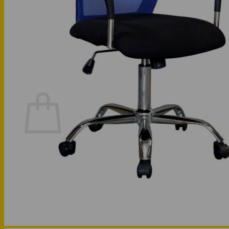
Phòng bếp
Phòng ngủ
Hotline: 0947 323438
Tìm kiếm:
Chưa có sản phẩm trong giỏ hàng.
Quay trở lại cửa hàng
Hotline: 0947 323438