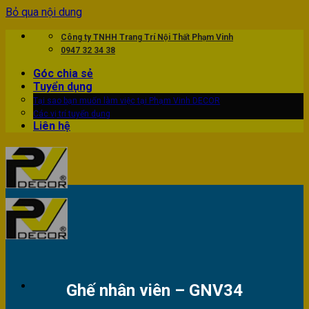
Bỏ qua nội dung
Công ty TNHH Trang Trí Nội Thất Phạm Vinh
0947 32 34 38
Góc chia sẻ
Tuyển dụng
Tại sao bạn muốn làm việc tại Phạm Vinh DECOR
Các vị trí tuyển dụng
Liên hệ
Ghế nhân viên – GNV34