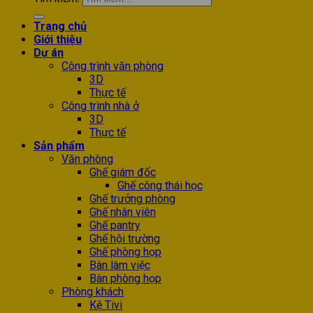
Trang chủ
Giới thiệu
Dự án
Công trình văn phòng
3D
Thực tế
Công trình nhà ở
3D
Thực tế
Sản phẩm
Văn phòng
Ghế giám đốc
Ghế công thái học
Ghế trưởng phòng
Ghế nhân viên
Ghế pantry
Ghế hội trường
Ghế phòng họp
Bàn làm việc
Bàn phòng họp
Phòng khách
Kệ Tivi