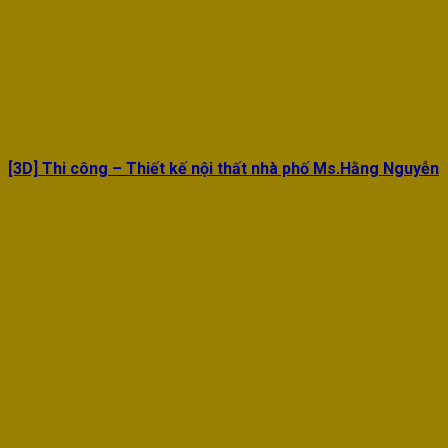
[3D] Thi công – Thiết kế nội thất nhà phố Ms.Hằng Nguyễn