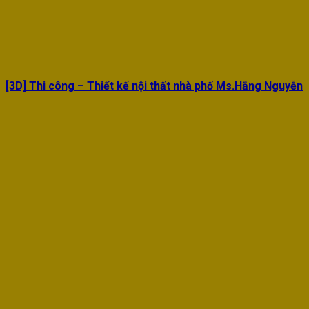
[3D] Thi công – Thiết kế nội thất nhà phố Ms.Hằng Nguyễn