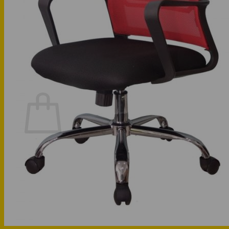
Phòng bếp
Phòng ngủ
Hotline: 0947 323438
Tìm kiếm:
Chưa có sản phẩm trong giỏ hàng.
Quay trở lại cửa hàng
Hotline: 0947 323438