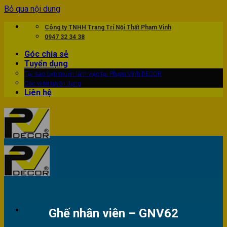
Bỏ qua nội dung
Công ty TNHH Trang Trí Nội Thất Phạm Vinh
0947 32 34 38
Góc chia sẻ
Tuyển dụng
Tại sao bạn muốn làm việc tại Phạm Vinh DECOR
Các vị trí tuyển dụng
Liên hệ
Ghế nhân viên – GNV62