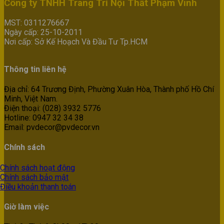
Công ty TNHH Trang Trí Nội Thất Phạm Vinh
MST: 0311276667
Ngày cấp: 25-10-2011
Nơi cấp: Sở Kế Hoạch Và Đầu Tư Tp.HCM
Thông tin liên hệ
Địa chỉ: 64 Trương Định, Phường Xuân Hòa, Thành phố Hồ Chí
Minh, Việt Nam.
Điện thoại: (028) 3932 5776
Hotline: 0947 32 34 38
Email: pvdecor@pvdecor.vn
Chính sách
Chính sách hoạt động
Chính sách bảo mật
Điều khoản thanh toán
Giờ làm việc