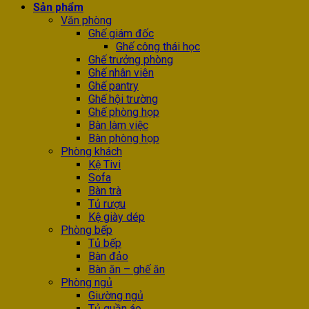
Sản phẩm
Văn phòng
Ghế giám đốc
Ghế công thái học
Ghế trưởng phòng
Ghế nhân viên
Ghế pantry
Ghế hội trường
Ghế phòng họp
Bàn làm việc
Bàn phòng họp
Phòng khách
Kệ Tivi
Sofa
Bàn trà
Tủ rượu
Kệ giày dép
Phòng bếp
Tủ bếp
Bàn đảo
Bàn ăn – ghế ăn
Phòng ngủ
Giường ngủ
Tủ quần áo