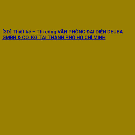
[3D] Thiết kế – Thi công VĂN PHÒNG ĐẠI DIỆN DEUBA
GMBH & CO. KG TẠI THÀNH PHỐ HỒ CHÍ MINH