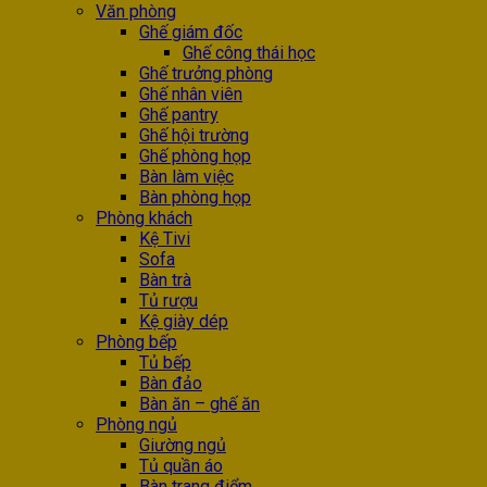
Văn phòng
Ghế giám đốc
Ghế công thái học
Ghế trưởng phòng
Ghế nhân viên
Ghế pantry
Ghế hội trường
Ghế phòng họp
Bàn làm việc
Bàn phòng họp
Phòng khách
Kệ Tivi
Sofa
Bàn trà
Tủ rượu
Kệ giày dép
Phòng bếp
Tủ bếp
Bàn đảo
Bàn ăn – ghế ăn
Phòng ngủ
Giường ngủ
Tủ quần áo
Bàn trang điểm