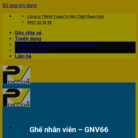
Bỏ qua nội dung
Công ty TNHH Trang Trí Nội Thất Phạm Vinh
0947 32 34 38
Góc chia sẻ
Tuyển dụng
Tại sao bạn muốn làm việc tại Phạm Vinh DECOR
Các vị trí tuyển dụng
Liên hệ
Ghế nhân viên – GNV66