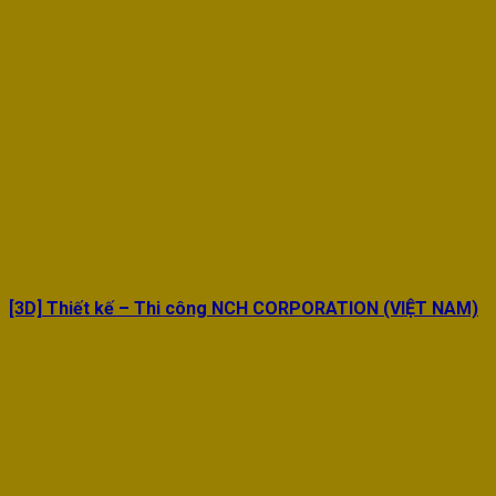
[3D] Thiết kế – Thi công NCH CORPORATION (VIỆT NAM)