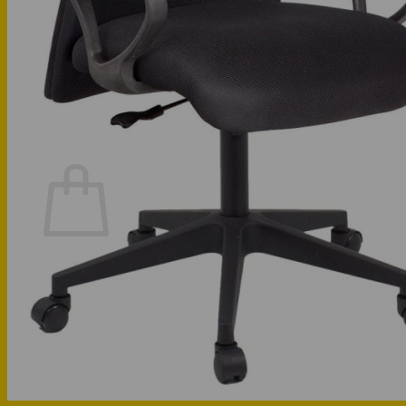
Phòng bếp
Phòng ngủ
Hotline: 0947 323438
Tìm kiếm:
Chưa có sản phẩm trong giỏ hàng.
Quay trở lại cửa hàng
Hotline: 0947 323438