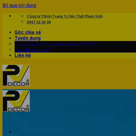
Bỏ qua nội dung
Công ty TNHH Trang Trí Nội Thất Phạm Vinh
0947 32 34 38
Góc chia sẻ
Tuyển dụng
Tại sao bạn muốn làm việc tại Phạm Vinh DECOR
Các vị trí tuyển dụng
Liên hệ