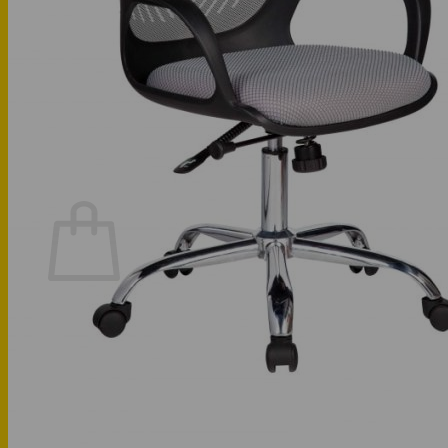
Phòng khách
Phòng bếp
Phòng ngủ
Hotline: 0947 323438
Tìm kiếm:
Chưa có sản phẩm trong giỏ hàng.
Quay trở lại cửa hàng
Hotline: 0947 323438