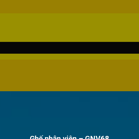
Ghế nhân viên – GNV68