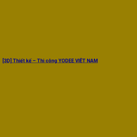
[3D] Thiết kế – Thi công YODEE VIỆT NAM