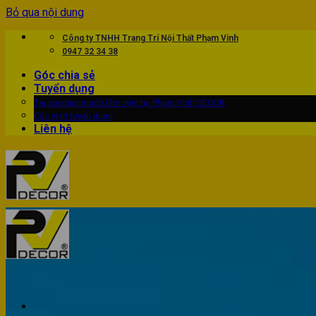
Bỏ qua nội dung
Công ty TNHH Trang Trí Nội Thất Phạm Vinh
0947 32 34 38
Góc chia sẻ
Tuyển dụng
Tại sao bạn muốn làm việc tại Phạm Vinh DECOR
Các vị trí tuyển dụng
Liên hệ