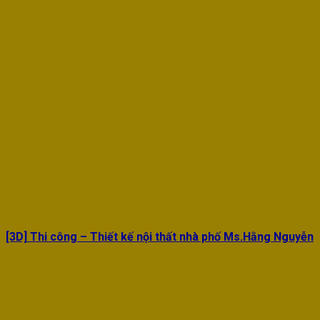
[3D] Thi công – Thiết kế nội thất nhà phố Ms.Hằng Nguyễn