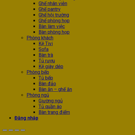
Ghế nhân viên
Ghế pantry
Ghế hội trường
Ghế phòng họp
Bàn làm việc
Bàn phòng họp
Phòng khách
Kệ Tivi
Sofa
Bàn trà
Tủ rượu
Kệ giày dép
Phòng bếp
Tủ bếp
Bàn đảo
Bàn ăn – ghế ăn
Phòng ngủ
Giường ngủ
Tủ quần áo
Bàn trang điểm
Đăng nhập