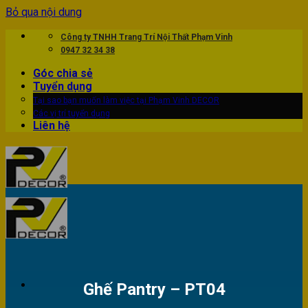
Bỏ qua nội dung
Công ty TNHH Trang Trí Nội Thất Phạm Vinh
0947 32 34 38
Góc chia sẻ
Tuyển dụng
Tại sao bạn muốn làm việc tại Phạm Vinh DECOR
Các vị trí tuyển dụng
Liên hệ
Ghế Pantry – PT04