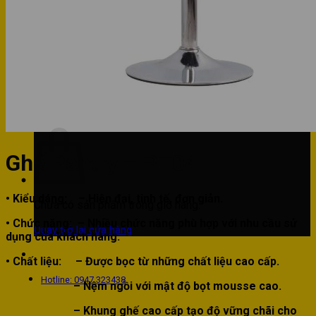
Phòng bếp
Phòng ngủ
Hotline: 0947 323438
Tìm kiếm:
Ghế Pantry – PT04
• Kiểu dáng:
– Hiện đại, tinh tế, đơn giản.
Chưa có sản phẩm trong giỏ hàng.
• Chức năng:
– Nhiều chức năng phù hợp với nhu cầu sử
Quay trở lại cửa hàng
dụng của khách hàng.
• Chất liệu:
– Được bọc từ những chất liệu cao cấp.
Hotline: 0947 323438
– Nệm ngồi với mật độ bọt mousse cao.
– Khung ghế cao cấp tạo độ vững chãi cho