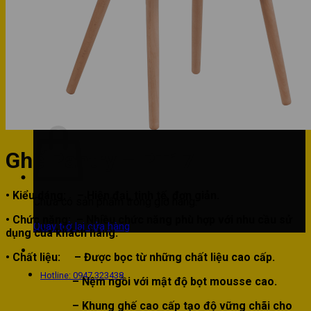
Phòng bếp
Phòng ngủ
Hotline: 0947 323438
Tìm kiếm:
Ghế Pantry – PT17
• Kiểu dáng:
– Hiện đại, tinh tế, đơn giản.
Chưa có sản phẩm trong giỏ hàng.
• Chức năng:
– Nhiều chức năng phù hợp với nhu cầu sử
Quay trở lại cửa hàng
dụng của khách hàng.
• Chất liệu:
– Được bọc từ những chất liệu cao cấp.
Hotline: 0947 323438
– Nệm ngồi với mật độ bọt mousse cao.
– Khung ghế cao cấp tạo độ vững chãi cho