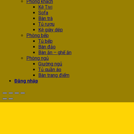
Phòng khách
Kệ Tivi
Sofa
Bàn trà
Tủ rượu
Kệ giày dép
Phòng bếp
Tủ bếp
Bàn đảo
Bàn ăn – ghế ăn
Phòng ngủ
Giường ngủ
Tủ quần áo
Bàn trang điểm
Đăng nhập