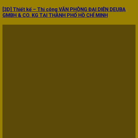
[3D] Thiết kế – Thi công VĂN PHÒNG ĐẠI DIỆN DEUBA
GMBH & CO. KG TẠI THÀNH PHỐ HỒ CHÍ MINH