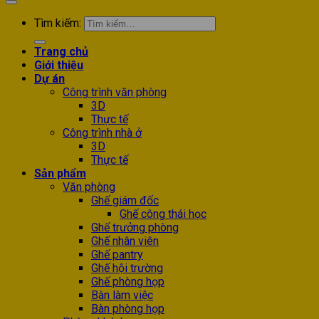
Tìm kiếm:
Trang chủ
Giới thiệu
Dự án
Công trình văn phòng
3D
Thực tế
Công trình nhà ở
3D
Thực tế
Sản phẩm
Văn phòng
Ghế giám đốc
Ghế công thái học
Ghế trưởng phòng
Ghế nhân viên
Ghế pantry
Ghế hội trường
Ghế phòng họp
Bàn làm việc
Bàn phòng họp