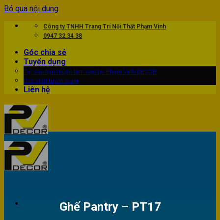
Bỏ qua nội dung
Công ty TNHH Trang Trí Nội Thất Phạm Vinh
0947 32 34 38
Góc chia sẻ
Tuyển dụng
Tại sao bạn muốn làm việc tại Phạm Vinh DECOR
Các vị trí tuyển dụng
Liên hệ
Ghế Pantry – PT17