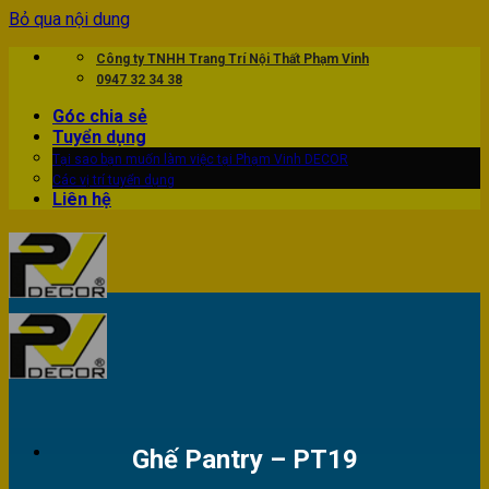
Bỏ qua nội dung
Công ty TNHH Trang Trí Nội Thất Phạm Vinh
0947 32 34 38
Góc chia sẻ
Tuyển dụng
Tại sao bạn muốn làm việc tại Phạm Vinh DECOR
Các vị trí tuyển dụng
Liên hệ
Ghế Pantry – PT19