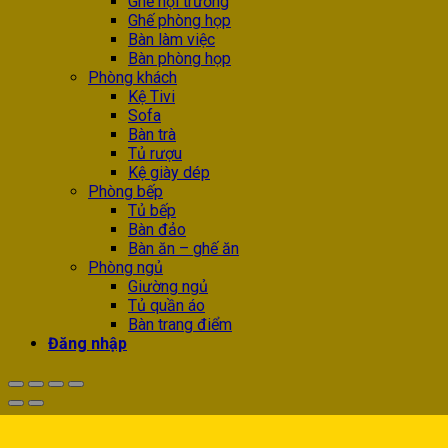
Ghế hội trường
Ghế phòng họp
Bàn làm việc
Bàn phòng họp
Phòng khách
Kệ Tivi
Sofa
Bàn trà
Tủ rượu
Kệ giày dép
Phòng bếp
Tủ bếp
Bàn đảo
Bàn ăn – ghế ăn
Phòng ngủ
Giường ngủ
Tủ quần áo
Bàn trang điểm
Đăng nhập