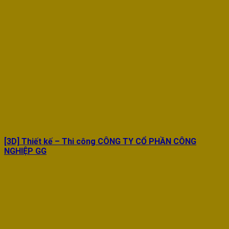
[3D] Thiết kế – Thi công CÔNG TY CỔ PHẦN CÔNG
NGHIỆP GG