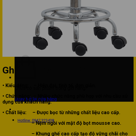
Phòng bếp
Phòng ngủ
Hotline: 0947 323438
Tìm kiếm:
Ghế Pantry – PT19
• Kiểu dáng:
– Hiện đại, tinh tế, đơn giản.
Chưa có sản phẩm trong giỏ hàng.
• Chức năng:
– Nhiều chức năng phù hợp với nhu cầu sử
Quay trở lại cửa hàng
dụng của khách hàng.
• Chất liệu:
– Được bọc từ những chất liệu cao cấp.
Hotline: 0947 323438
– Nệm ngồi với mật độ bọt mousse cao.
– Khung ghế cao cấp tạo độ vững chãi cho