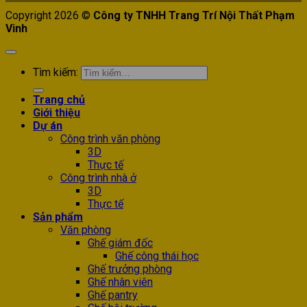
Copyright 2026 ©
Công ty TNHH Trang Trí Nội Thất Phạm
Vinh
Tìm kiếm:
Trang chủ
Giới thiệu
Dự án
Công trình văn phòng
3D
Thực tế
Công trình nhà ở
3D
Thực tế
Sản phẩm
Văn phòng
Ghế giám đốc
Ghế công thái học
Ghế trưởng phòng
Ghế nhân viên
Ghế pantry