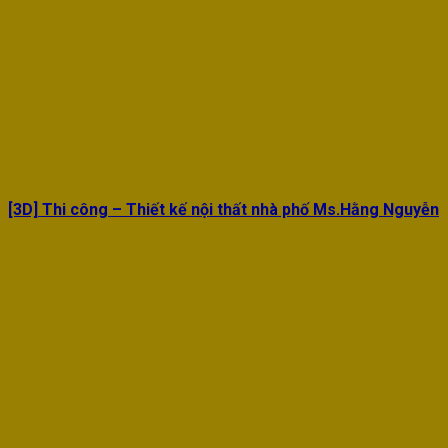
[3D] Thi công – Thiết kế nội thất nhà phố Ms.Hằng Nguyễn