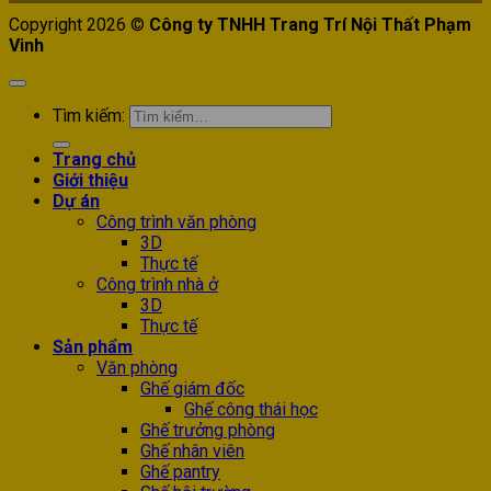
Copyright 2026 ©
Công ty TNHH Trang Trí Nội Thất Phạm
Vinh
Tìm kiếm:
Trang chủ
Giới thiệu
Dự án
Công trình văn phòng
3D
Thực tế
Công trình nhà ở
3D
Thực tế
Sản phẩm
Văn phòng
Ghế giám đốc
Ghế công thái học
Ghế trưởng phòng
Ghế nhân viên
Ghế pantry