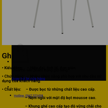
Phòng bếp
Phòng ngủ
Hotline: 0947 323438
Tìm kiếm:
Ghế Pantry – PT24
• Kiểu dáng:
– Hiện đại, tinh tế, đơn giản.
Chưa có sản phẩm trong giỏ hàng.
• Chức năng:
– Nhiều chức năng phù hợp với nhu cầu sử
Quay trở lại cửa hàng
dụng của khách hàng.
• Chất liệu:
– Được bọc từ những chất liệu cao cấp.
Hotline: 0947 323438
– Nệm ngồi với mật độ bọt mousse cao.
– Khung ghế cao cấp tạo độ vững chãi cho