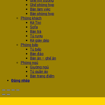
Ghế hội trường
Ghế phòng họp
Bàn làm việc
Bàn phòng họp
Phòng khách
Kệ Tivi
Sofa
Bàn trà
Tủ rượu
Kệ giày dép
Phòng bếp
Tủ bếp
Bàn đảo
Bàn ăn – ghế ăn
Phòng ngủ
Giường ngủ
Tủ quần áo
Bàn trang điểm
Đăng nhập