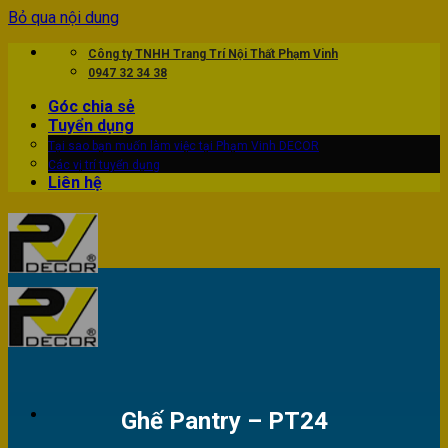
Bỏ qua nội dung
Công ty TNHH Trang Trí Nội Thất Phạm Vinh
0947 32 34 38
Góc chia sẻ
Tuyển dụng
Tại sao bạn muốn làm việc tại Phạm Vinh DECOR
Các vị trí tuyển dụng
Liên hệ
Ghế Pantry – PT24