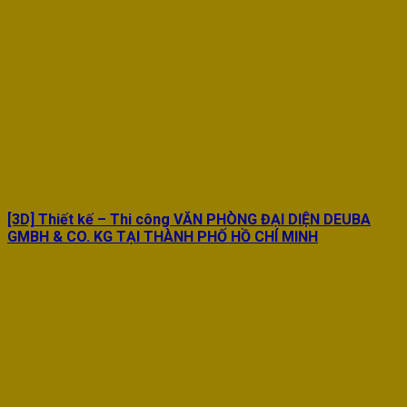
[3D] Thiết kế – Thi công VĂN PHÒNG ĐẠI DIỆN DEUBA
GMBH & CO. KG TẠI THÀNH PHỐ HỒ CHÍ MINH