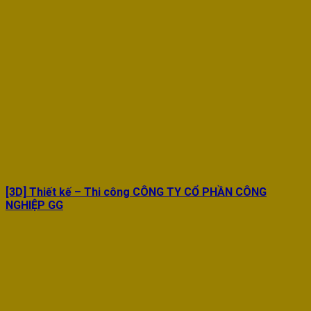
[3D] Thiết kế – Thi công CÔNG TY CỔ PHẦN CÔNG
NGHIỆP GG