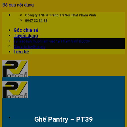
Bỏ qua nội dung
Công ty TNHH Trang Trí Nội Thất Phạm Vinh
0947 32 34 38
Góc chia sẻ
Tuyển dụng
Tại sao bạn muốn làm việc tại Phạm Vinh DECOR
Các vị trí tuyển dụng
Liên hệ
Ghế Pantry – PT39