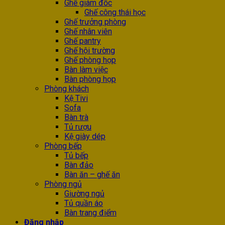
Ghế giám đốc
Ghế công thái học
Ghế trưởng phòng
Ghế nhân viên
Ghế pantry
Ghế hội trường
Ghế phòng họp
Bàn làm việc
Bàn phòng họp
Phòng khách
Kệ Tivi
Sofa
Bàn trà
Tủ rượu
Kệ giày dép
Phòng bếp
Tủ bếp
Bàn đảo
Bàn ăn – ghế ăn
Phòng ngủ
Giường ngủ
Tủ quần áo
Bàn trang điểm
Đăng nhập