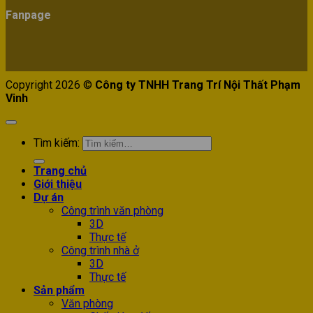
Fanpage
Copyright 2026 ©
Công ty TNHH Trang Trí Nội Thất Phạm
Vinh
Tìm kiếm:
Trang chủ
Giới thiệu
Dự án
Công trình văn phòng
3D
Thực tế
Công trình nhà ở
3D
Thực tế
Sản phẩm
Văn phòng