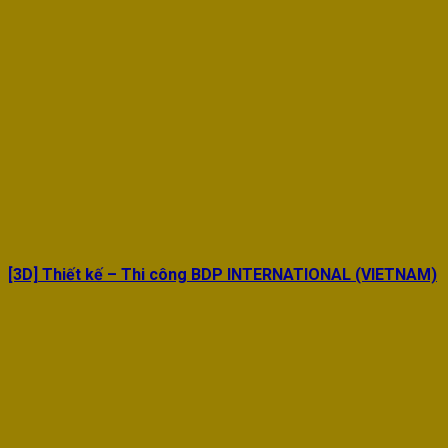
[3D] Thiết kế – Thi công BDP INTERNATIONAL (VIETNAM)