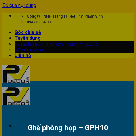
Bỏ qua nội dung
Công ty TNHH Trang Trí Nội Thất Phạm Vinh
0947 32 34 38
Góc chia sẻ
Tuyển dụng
Tại sao bạn muốn làm việc tại Phạm Vinh DECOR
Các vị trí tuyển dụng
Liên hệ
Ghế phòng họp – GPH10