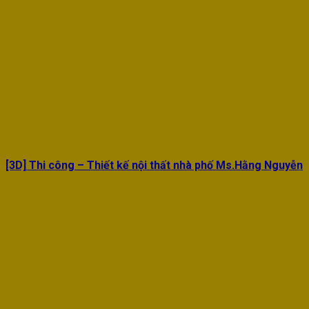
[3D] Thi công – Thiết kế nội thất nhà phố Ms.Hằng Nguyễn