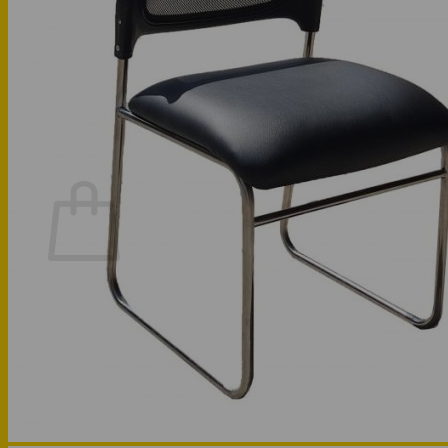
Phòng bếp
Phòng ngủ
Hotline: 0947 323438
Tìm kiếm:
Chưa có sản phẩm trong giỏ hàng.
Quay trở lại cửa hàng
Hotline: 0947 323438