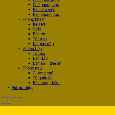
Ghế phòng họp
Bàn làm việc
Bàn phòng họp
Phòng khách
Kệ Tivi
Sofa
Bàn trà
Tủ rượu
Kệ giày dép
Phòng bếp
Tủ bếp
Bàn đảo
Bàn ăn – ghế ăn
Phòng ngủ
Giường ngủ
Tủ quần áo
Bàn trang điểm
Đăng nhập