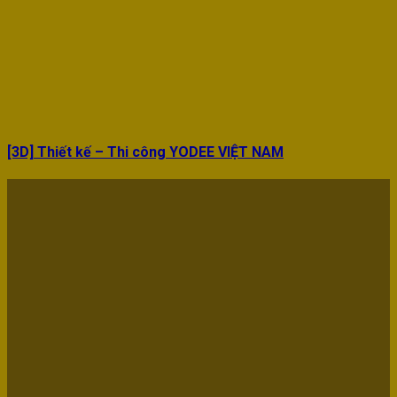
[3D] Thiết kế – Thi công YODEE VIỆT NAM