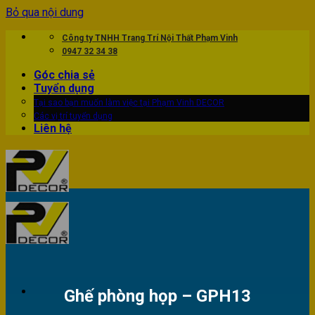
Bỏ qua nội dung
Công ty TNHH Trang Trí Nội Thất Phạm Vinh
0947 32 34 38
Góc chia sẻ
Tuyển dụng
Tại sao bạn muốn làm việc tại Phạm Vinh DECOR
Các vị trí tuyển dụng
Liên hệ
Ghế phòng họp – GPH13