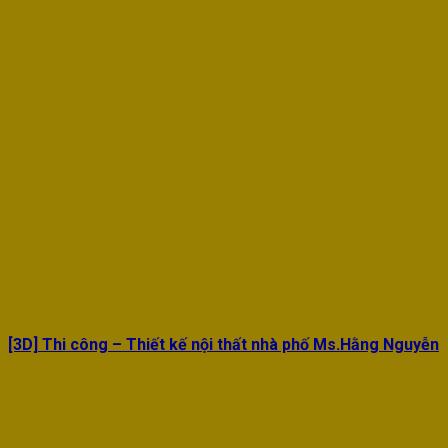
[3D] Thi công – Thiết kế nội thất nhà phố Ms.Hằng Nguyễn