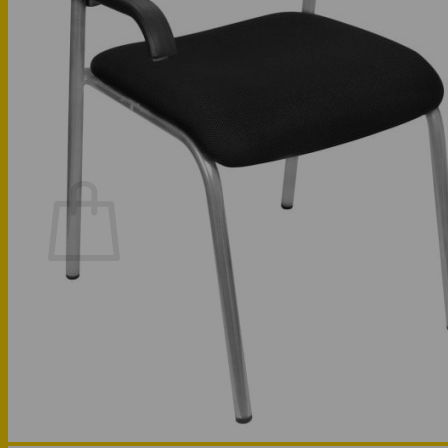
Phòng bếp
Phòng ngủ
Hotline: 0947 323438
Tìm kiếm:
Chưa có sản phẩm trong giỏ hàng.
Quay trở lại cửa hàng
Hotline: 0947 323438