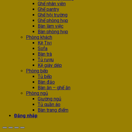
Ghế nhân viên
Ghế pantry
Ghế hội trường
Ghế phòng họp
Bàn làm việc
Bàn phòng họp
Phòng khách
Kệ Tivi
Sofa
Bàn trà
Tủ rượu
Kệ giày dép
Phòng bếp
Tủ bếp
Bàn đảo
Bàn ăn – ghế ăn
Phòng ngủ
Giường ngủ
Tủ quần áo
Bàn trang điểm
Đăng nhập