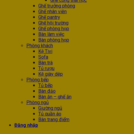
Ghế công thái học
Ghế trưởng phòng
Ghế nhân viên
Ghế pantry
Ghế hội trường
Ghế phòng họp
Bàn làm việc
Bàn phòng họp
Phòng khách
Kệ Tivi
Sofa
Bàn trà
Tủ rượu
Kệ giày dép
Phòng bếp
Tủ bếp
Bàn đảo
Bàn ăn – ghế ăn
Phòng ngủ
Giường ngủ
Tủ quần áo
Bàn trang điểm
Đăng nhập