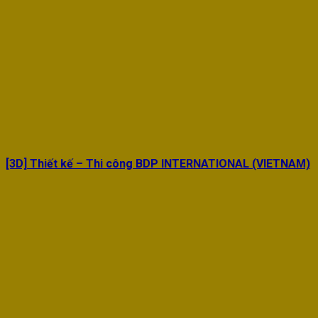
[3D] Thiết kế – Thi công BDP INTERNATIONAL (VIETNAM)