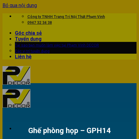
Bỏ qua nội dung
Công ty TNHH Trang Trí Nội Thất Phạm Vinh
0947 32 34 38
Góc chia sẻ
Tuyển dụng
Tại sao bạn muốn làm việc tại Phạm Vinh DECOR
Các vị trí tuyển dụng
Liên hệ
Ghế phòng họp – GPH14