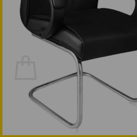
Phòng bếp
Phòng ngủ
Hotline: 0947 323438
Tìm kiếm:
Chưa có sản phẩm trong giỏ hàng.
Quay trở lại cửa hàng
Hotline: 0947 323438