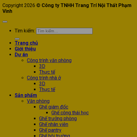
Copyright 2026 ©
Công ty TNHH Trang Trí Nội Thất Phạm
Vinh
Tìm kiếm:
Trang chủ
Giới thiệu
Dự án
Công trình văn phòng
3D
Thực tế
Công trình nhà ở
3D
Thực tế
Sản phẩm
Văn phòng
Ghế giám đốc
Ghế công thái học
Ghế trưởng phòng
Ghế nhân viên
Ghế pantry
Ghế hội trường