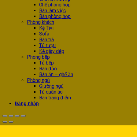
Ghế phòng họp
Bàn làm việc
Bàn phòng họp
Phòng khách
Kệ Tivi
Sofa
Bàn trà
Tủ rượu
Kệ giày dép
Phòng bếp
Tủ bếp
Bàn đảo
Bàn ăn – ghế ăn
Phòng ngủ
Giường ngủ
Tủ quần áo
Bàn trang điểm
Đăng nhập