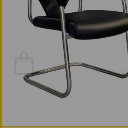
Phòng bếp
Phòng ngủ
Hotline: 0947 323438
Tìm kiếm:
Chưa có sản phẩm trong giỏ hàng.
Quay trở lại cửa hàng
Hotline: 0947 323438