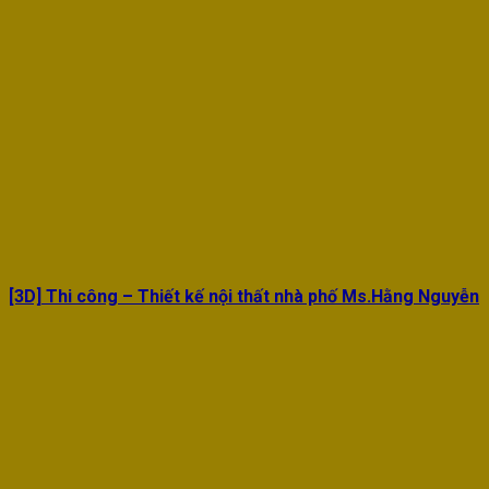
[3D] Thi công – Thiết kế nội thất nhà phố Ms.Hằng Nguyễn