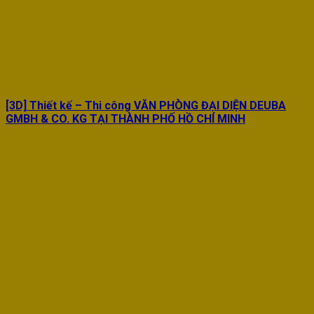
[3D] Thiết kế – Thi công VĂN PHÒNG ĐẠI DIỆN DEUBA
GMBH & CO. KG TẠI THÀNH PHỐ HỒ CHÍ MINH