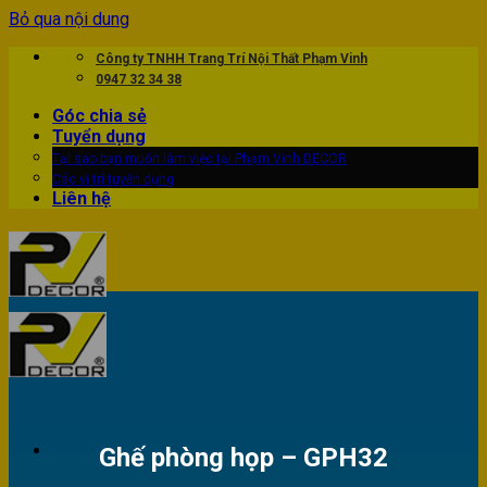
Bỏ qua nội dung
Công ty TNHH Trang Trí Nội Thất Phạm Vinh
0947 32 34 38
Góc chia sẻ
Tuyển dụng
Tại sao bạn muốn làm việc tại Phạm Vinh DECOR
Các vị trí tuyển dụng
Liên hệ
Ghế phòng họp – GPH32