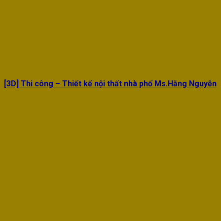
[3D] Thi công – Thiết kế nội thất nhà phố Ms.Hằng Nguyễn