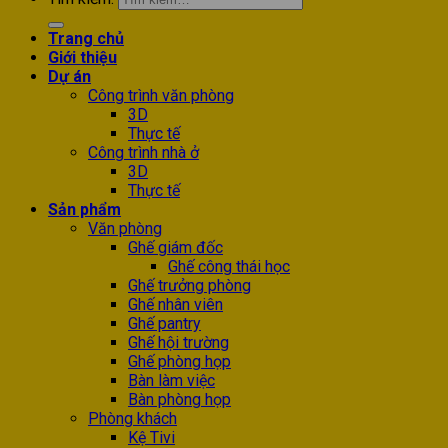
Trang chủ
Giới thiệu
Dự án
Công trình văn phòng
3D
Thực tế
Công trình nhà ở
3D
Thực tế
Sản phẩm
Văn phòng
Ghế giám đốc
Ghế công thái học
Ghế trưởng phòng
Ghế nhân viên
Ghế pantry
Ghế hội trường
Ghế phòng họp
Bàn làm việc
Bàn phòng họp
Phòng khách
Kệ Tivi