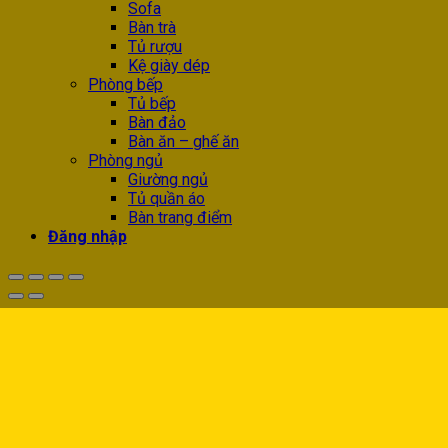
Sofa
Bàn trà
Tủ rượu
Kệ giày dép
Phòng bếp
Tủ bếp
Bàn đảo
Bàn ăn – ghế ăn
Phòng ngủ
Giường ngủ
Tủ quần áo
Bàn trang điểm
Đăng nhập