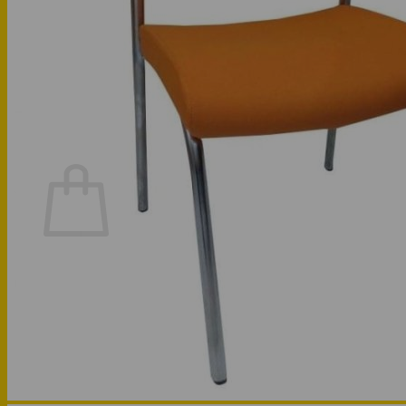
Phòng bếp
Phòng ngủ
Hotline: 0947 323438
Tìm kiếm:
Chưa có sản phẩm trong giỏ hàng.
Quay trở lại cửa hàng
Hotline: 0947 323438