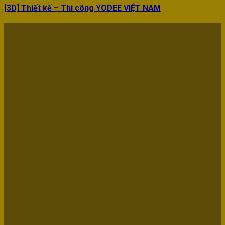
[3D] Thiết kế – Thi công YODEE VIỆT NAM