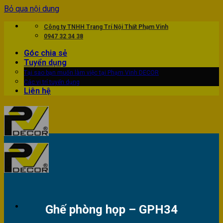
Bỏ qua nội dung
Công ty TNHH Trang Trí Nội Thất Phạm Vinh
0947 32 34 38
Góc chia sẻ
Tuyển dụng
Tại sao bạn muốn làm việc tại Phạm Vinh DECOR
Các vị trí tuyển dụng
Liên hệ
Ghế phòng họp – GPH34