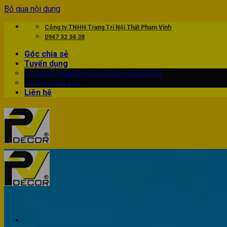
Bỏ qua nội dung
Công ty TNHH Trang Trí Nội Thất Phạm Vinh
0947 32 34 38
Góc chia sẻ
Tuyển dụng
Tại sao bạn muốn làm việc tại Phạm Vinh DECOR
Các vị trí tuyển dụng
Liên hệ