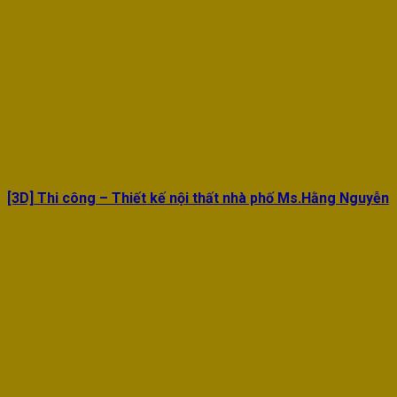
[3D] Thi công – Thiết kế nội thất nhà phố Ms.Hằng Nguyễn