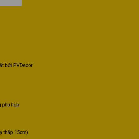
ất bởi PVDecor
g phù hợp.
hạ thấp 15cm)