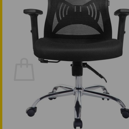
Phòng khách
Phòng bếp
Phòng ngủ
Hotline: 0947 323438
Tìm kiếm:
Chưa có sản phẩm trong giỏ hàng.
Quay trở lại cửa hàng
Hotline: 0947 323438