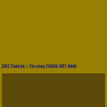
[3D] Thiết kế – Thi công YODEE VIỆT NAM