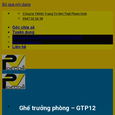
Bỏ qua nội dung
Công ty TNHH Trang Trí Nội Thất Phạm Vinh
0947 32 34 38
Góc chia sẻ
Tuyển dụng
Tại sao bạn muốn làm việc tại Phạm Vinh DECOR
Các vị trí tuyển dụng
Liên hệ
Ghế trưởng phòng – GTP12