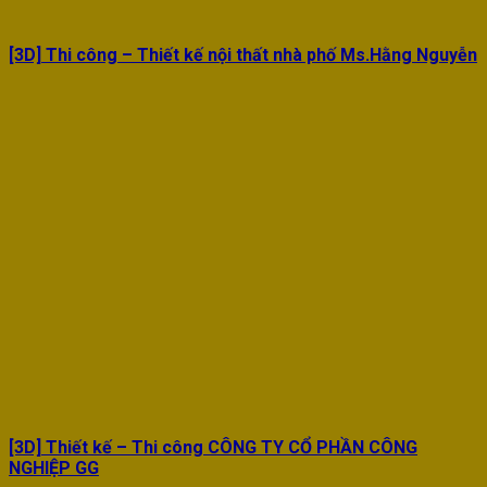
[3D] Thi công – Thiết kế nội thất nhà phố Ms.Hằng Nguyễn
[3D] Thiết kế – Thi công CÔNG TY CỔ PHẦN CÔNG
NGHIỆP GG