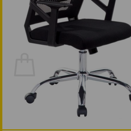
Phòng bếp
Phòng ngủ
Hotline: 0947 323438
Tìm kiếm:
Chưa có sản phẩm trong giỏ hàng.
Quay trở lại cửa hàng
Hotline: 0947 323438