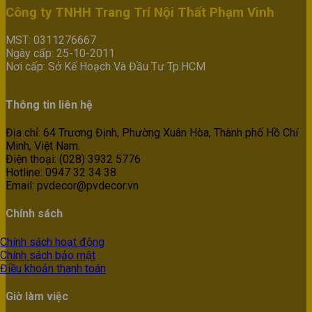
Công ty TNHH Trang Trí Nội Thất Phạm Vinh
MST: 0311276667
Ngày cấp: 25-10-2011
Nơi cấp: Sở Kế Hoạch Và Đầu Tư Tp.HCM
Thông tin liên hệ
Địa chỉ: 64 Trương Định, Phường Xuân Hòa, Thành phố Hồ Chí
Minh, Việt Nam.
Điện thoại: (028) 3932 5776
Hotline: 0947 32 34 38
Email: pvdecor@pvdecor.vn
Chính sách
Chính sách hoạt động
Chính sách bảo mật
Điều khoản thanh toán
Giờ làm việc