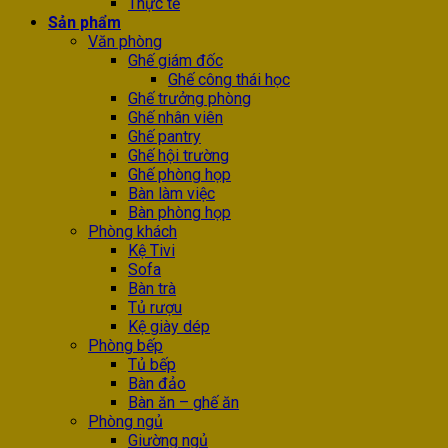
Thực tế
Sản phẩm
Văn phòng
Ghế giám đốc
Ghế công thái học
Ghế trưởng phòng
Ghế nhân viên
Ghế pantry
Ghế hội trường
Ghế phòng họp
Bàn làm việc
Bàn phòng họp
Phòng khách
Kệ Tivi
Sofa
Bàn trà
Tủ rượu
Kệ giày dép
Phòng bếp
Tủ bếp
Bàn đảo
Bàn ăn – ghế ăn
Phòng ngủ
Giường ngủ