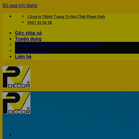
Bỏ qua nội dung
Công ty TNHH Trang Trí Nội Thất Phạm Vinh
0947 32 34 38
Góc chia sẻ
Tuyển dụng
Tại sao bạn muốn làm việc tại Phạm Vinh DECOR
Các vị trí tuyển dụng
Liên hệ