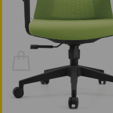
Phòng khách
Phòng bếp
Phòng ngủ
Hotline: 0947 323438
Tìm kiếm:
Chưa có sản phẩm trong giỏ hàng.
Quay trở lại cửa hàng
Hotline: 0947 323438