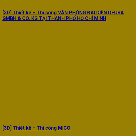
[3D] Thiết kế – Thi công VĂN PHÒNG ĐẠI DIỆN DEUBA
GMBH & CO. KG TẠI THÀNH PHỐ HỒ CHÍ MINH
[3D] Thiết kế – Thi công MICO