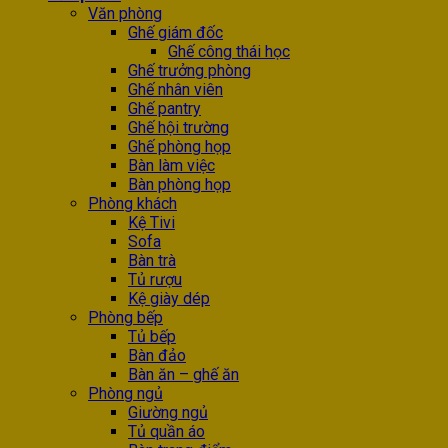
Văn phòng
Ghế giám đốc
Ghế công thái học
Ghế trưởng phòng
Ghế nhân viên
Ghế pantry
Ghế hội trường
Ghế phòng họp
Bàn làm việc
Bàn phòng họp
Phòng khách
Kệ Tivi
Sofa
Bàn trà
Tủ rượu
Kệ giày dép
Phòng bếp
Tủ bếp
Bàn đảo
Bàn ăn – ghế ăn
Phòng ngủ
Giường ngủ
Tủ quần áo