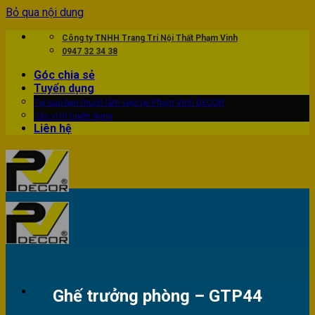
Bỏ qua nội dung
Công ty TNHH Trang Trí Nội Thất Phạm Vinh
0947 32 34 38
Góc chia sẻ
Tuyển dụng
Tại sao bạn muốn làm việc tại Phạm Vinh DECOR
Các vị trí tuyển dụng
Liên hệ
Ghế trưởng phòng – GTP44