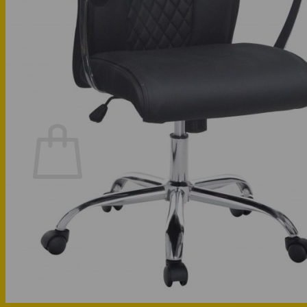
Phòng bếp
Phòng ngủ
Hotline: 0947 323438
Tìm kiếm:
Chưa có sản phẩm trong giỏ hàng.
Quay trở lại cửa hàng
Hotline: 0947 323438