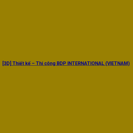
[3D] Thiết kế – Thi công BDP INTERNATIONAL (VIETNAM)