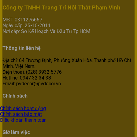
Công ty TNHH Trang Trí Nội Thất Phạm Vinh
MST: 0311276667
Ngày cấp: 25-10-2011
Nơi cấp: Sở Kế Hoạch Và Đầu Tư Tp.HCM
Thông tin liên hệ
Địa chỉ: 64 Trương Định, Phường Xuân Hòa, Thành phố Hồ Chí
Minh, Việt Nam.
Điện thoại: (028) 3932 5776
Hotline: 0947 32 34 38
Email: pvdecor@pvdecor.vn
Chính sách
Chính sách hoạt động
Chính sách bảo mật
Điều khoản thanh toán
Giờ làm việc