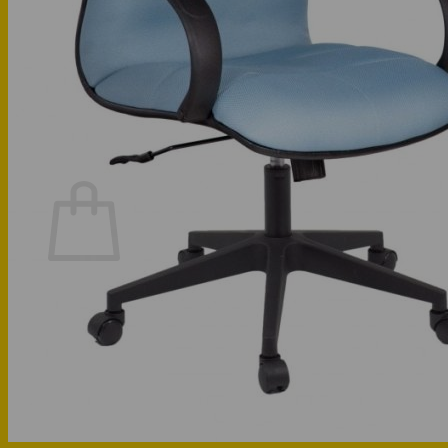
Phòng bếp
Phòng ngủ
Hotline: 0947 323438
Tìm kiếm:
Chưa có sản phẩm trong giỏ hàng.
Quay trở lại cửa hàng
Hotline: 0947 323438