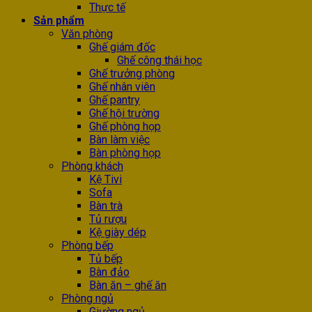
Thực tế
Sản phẩm
Văn phòng
Ghế giám đốc
Ghế công thái học
Ghế trưởng phòng
Ghế nhân viên
Ghế pantry
Ghế hội trường
Ghế phòng họp
Bàn làm việc
Bàn phòng họp
Phòng khách
Kệ Tivi
Sofa
Bàn trà
Tủ rượu
Kệ giày dép
Phòng bếp
Tủ bếp
Bàn đảo
Bàn ăn – ghế ăn
Phòng ngủ
Giường ngủ