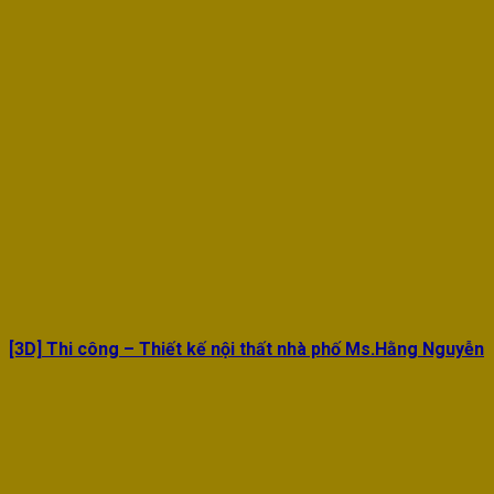
[3D] Thi công – Thiết kế nội thất nhà phố Ms.Hằng Nguyễn