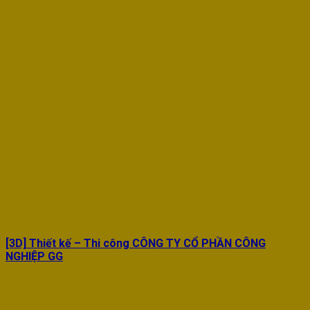
[3D] Thiết kế – Thi công CÔNG TY CỔ PHẦN CÔNG
NGHIỆP GG