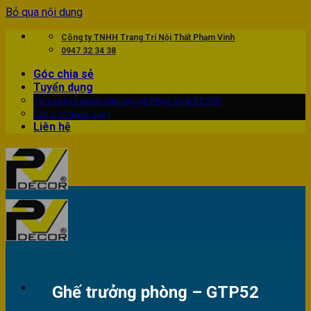
Bỏ qua nội dung
Công ty TNHH Trang Trí Nội Thất Phạm Vinh
0947 32 34 38
Góc chia sẻ
Tuyển dụng
Tại sao bạn muốn làm việc tại Phạm Vinh DECOR
Các vị trí tuyển dụng
Liên hệ
Ghế trưởng phòng – GTP52