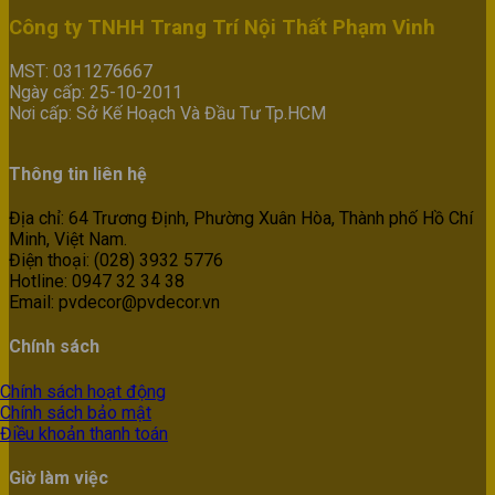
Công ty TNHH Trang Trí Nội Thất Phạm Vinh
MST: 0311276667
Ngày cấp: 25-10-2011
Nơi cấp: Sở Kế Hoạch Và Đầu Tư Tp.HCM
Thông tin liên hệ
Địa chỉ: 64 Trương Định, Phường Xuân Hòa, Thành phố Hồ Chí
Minh, Việt Nam.
Điện thoại: (028) 3932 5776
Hotline: 0947 32 34 38
Email: pvdecor@pvdecor.vn
Chính sách
Chính sách hoạt động
Chính sách bảo mật
Điều khoản thanh toán
Giờ làm việc