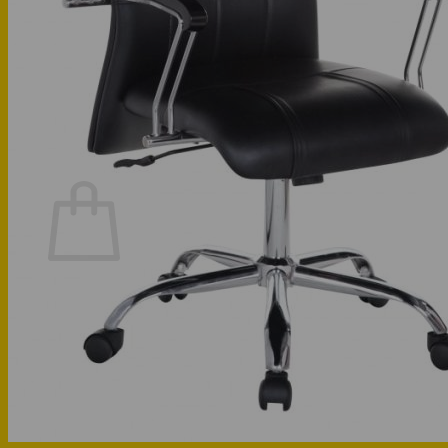
Phòng bếp
Phòng ngủ
Hotline: 0947 323438
Tìm kiếm:
Chưa có sản phẩm trong giỏ hàng.
Quay trở lại cửa hàng
Hotline: 0947 323438