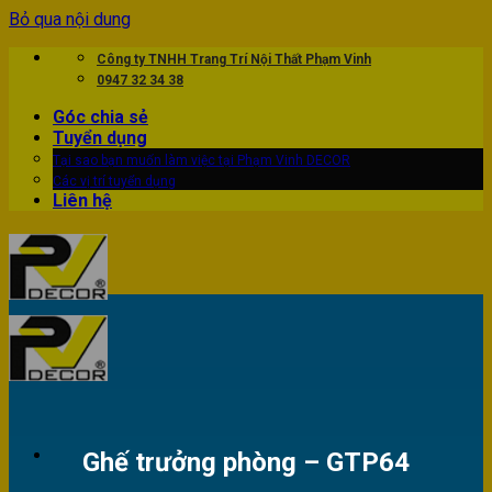
Bỏ qua nội dung
Công ty TNHH Trang Trí Nội Thất Phạm Vinh
0947 32 34 38
Góc chia sẻ
Tuyển dụng
Tại sao bạn muốn làm việc tại Phạm Vinh DECOR
Các vị trí tuyển dụng
Liên hệ
Ghế trưởng phòng – GTP64