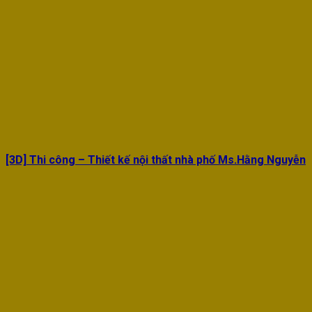
[3D] Thi công – Thiết kế nội thất nhà phố Ms.Hằng Nguyễn