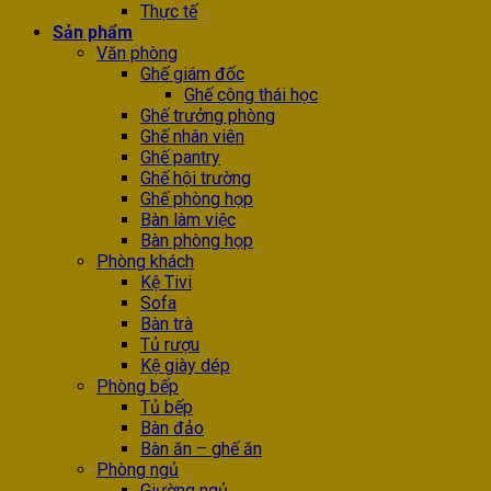
Thực tế
Sản phẩm
Văn phòng
Ghế giám đốc
Ghế công thái học
Ghế trưởng phòng
Ghế nhân viên
Ghế pantry
Ghế hội trường
Ghế phòng họp
Bàn làm việc
Bàn phòng họp
Phòng khách
Kệ Tivi
Sofa
Bàn trà
Tủ rượu
Kệ giày dép
Phòng bếp
Tủ bếp
Bàn đảo
Bàn ăn – ghế ăn
Phòng ngủ
Giường ngủ