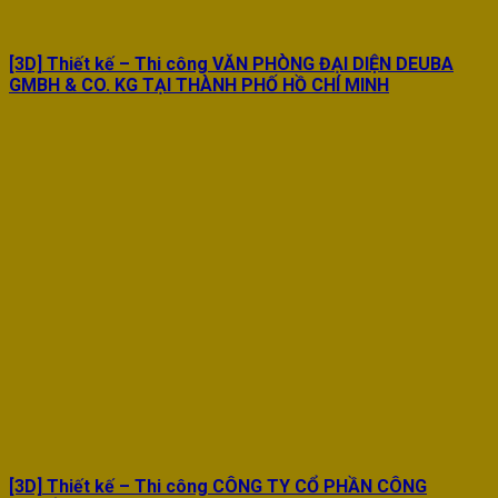
[3D] Thiết kế – Thi công VĂN PHÒNG ĐẠI DIỆN DEUBA
GMBH & CO. KG TẠI THÀNH PHỐ HỒ CHÍ MINH
[3D] Thiết kế – Thi công CÔNG TY CỔ PHẦN CÔNG