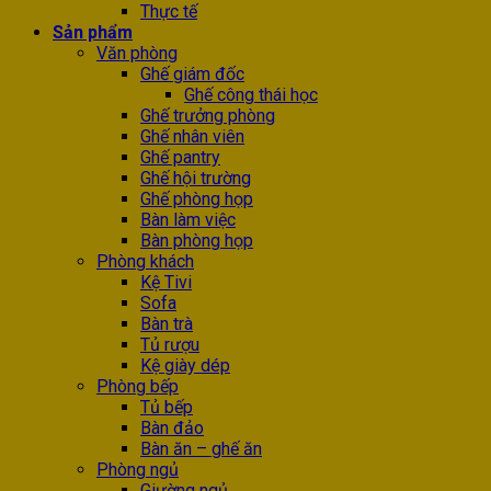
Thực tế
Sản phẩm
Văn phòng
Ghế giám đốc
Ghế công thái học
Ghế trưởng phòng
Ghế nhân viên
Ghế pantry
Ghế hội trường
Ghế phòng họp
Bàn làm việc
Bàn phòng họp
Phòng khách
Kệ Tivi
Sofa
Bàn trà
Tủ rượu
Kệ giày dép
Phòng bếp
Tủ bếp
Bàn đảo
Bàn ăn – ghế ăn
Phòng ngủ
Giường ngủ