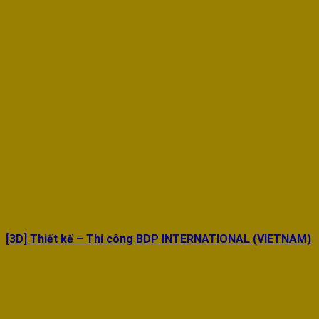
[3D] Thiết kế – Thi công BDP INTERNATIONAL (VIETNAM)