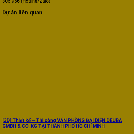
306 956 (Hotline/Zalo)
Dự án liên quan
[3D] Thiết kế – Thi công VĂN PHÒNG ĐẠI DIỆN DEUBA
GMBH & CO. KG TẠI THÀNH PHỐ HỒ CHÍ MINH