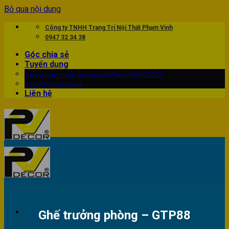
Bỏ qua nội dung
Công ty TNHH Trang Trí Nội Thất Phạm Vinh
0947 32 34 38
Góc chia sẻ
Tuyển dụng
Tại sao bạn muốn làm việc tại Phạm Vinh DECOR
Các vị trí tuyển dụng
Liên hệ
Ghế trưởng phòng – GTP88