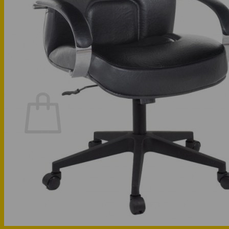
Phòng bếp
Phòng ngủ
Hotline: 0947 323438
Tìm kiếm:
Chưa có sản phẩm trong giỏ hàng.
Quay trở lại cửa hàng
Hotline: 0947 323438