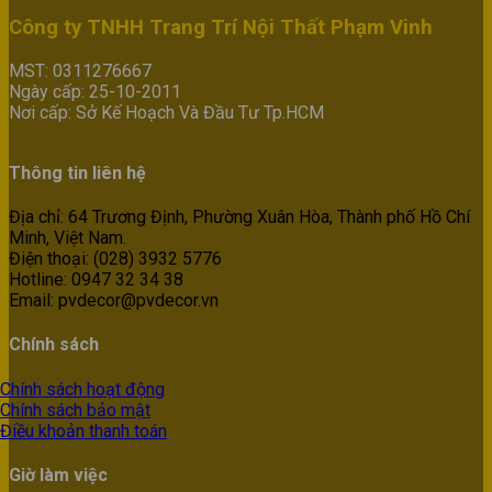
Công ty TNHH Trang Trí Nội Thất Phạm Vinh
MST: 0311276667
Ngày cấp: 25-10-2011
Nơi cấp: Sở Kế Hoạch Và Đầu Tư Tp.HCM
Thông tin liên hệ
Địa chỉ: 64 Trương Định, Phường Xuân Hòa, Thành phố Hồ Chí
Minh, Việt Nam.
Điện thoại: (028) 3932 5776
Hotline: 0947 32 34 38
Email: pvdecor@pvdecor.vn
Chính sách
Chính sách hoạt động
Chính sách bảo mật
Điều khoản thanh toán
Giờ làm việc