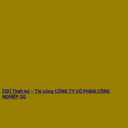
[3D] Thiết kế – Thi công CÔNG TY CỔ PHẦN CÔNG
NGHIỆP GG