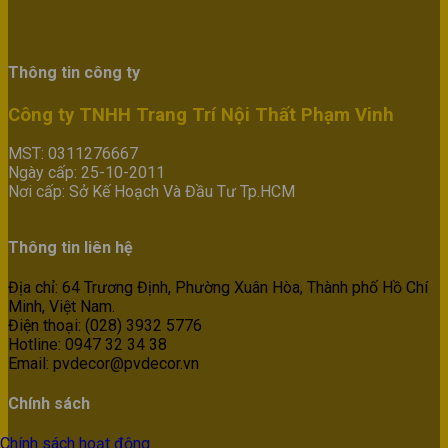
Thông tin công ty
Công ty TNHH Trang Trí Nội Thất Phạm Vinh
MST: 0311276667
Ngày cấp: 25-10-2011
Nơi cấp: Sở Kế Hoạch Và Đầu Tư Tp.HCM
Thông tin liên hệ
Địa chỉ: 64 Trương Định, Phường Xuân Hòa, Thành phố Hồ Chí
Minh, Việt Nam.
Điện thoại: (028) 3932 5776
Hotline: 0947 32 34 38
Email: pvdecor@pvdecor.vn
Chính sách
Chính sách hoạt động