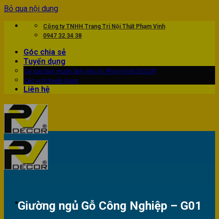
Bỏ qua nội dung
Công ty TNHH Trang Trí Nội Thất Phạm Vinh
0947 32 34 38
Góc chia sẻ
Tuyển dụng
Tại sao bạn muốn làm việc tại Phạm Vinh DECOR
Các vị trí tuyển dụng
Liên hệ
Giường ngủ Gỗ Công Nghiệp – G01