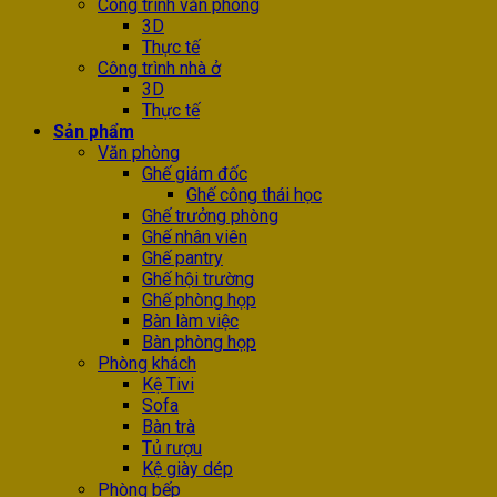
Công trình văn phòng
3D
Thực tế
Công trình nhà ở
3D
Thực tế
Sản phẩm
Văn phòng
Ghế giám đốc
Ghế công thái học
Ghế trưởng phòng
Ghế nhân viên
Ghế pantry
Ghế hội trường
Ghế phòng họp
Bàn làm việc
Bàn phòng họp
Phòng khách
Kệ Tivi
Sofa
Bàn trà
Tủ rượu
Kệ giày dép
Phòng bếp