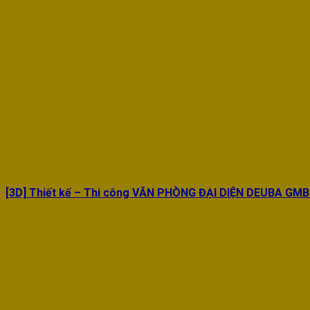
[3D] Thiết kế – Thi công VĂN PHÒNG ĐẠI DIỆN DEUBA GM