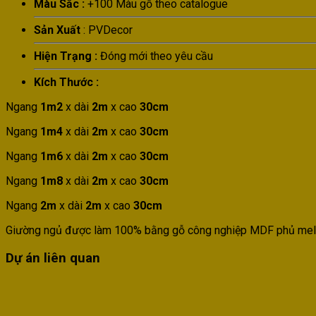
Màu Sắc :
+100 Màu gỗ theo catalogue
Sản Xuất
: PVDecor
Hiện Trạng :
Đóng mới theo yêu cầu
Kích Thước :
Ngang
1m2
x dài
2m
x cao
30cm
Ngang
1m4
x dài
2m
x cao
30cm
Ngang
1m6
x dài
2m
x cao
30cm
Ngang
1m8
x dài
2m
x cao
30cm
Ngang
2m
x dài
2m
x cao
30cm
Giường ngủ được làm 100% bằng gỗ công nghiệp MDF phủ mela
Dự án liên quan