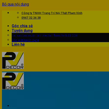
Bỏ qua nội dung
Công ty TNHH Trang Trí Nội Thất Phạm Vinh
0947 32 34 38
Góc chia sẻ
Tuyển dụng
Tại sao bạn muốn làm việc tại Phạm Vinh DECOR
Các vị trí tuyển dụng
Liên hệ