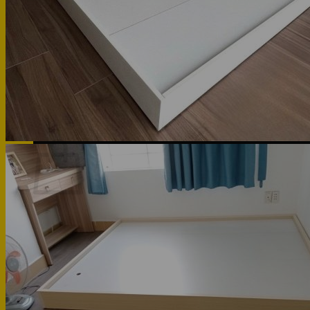
Phòng khách
Phòng bếp
Phòng ngủ
Hotline: 0947 323438
Tìm kiếm:
Chưa có sản phẩm trong giỏ hàng.
Quay trở lại cửa hàng
Hotline: 0947 323438