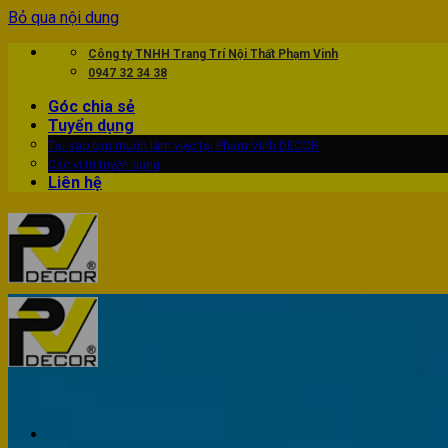
Bỏ qua nội dung
Công ty TNHH Trang Trí Nội Thất Phạm Vinh
0947 32 34 38
Góc chia sẻ
Tuyển dụng
Tại sao bạn muốn làm việc tại Phạm Vinh DECOR
Các vị trí tuyển dụng
Liên hệ