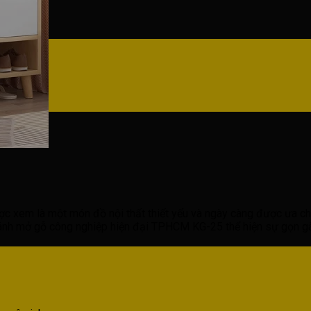
c xem là một món đồ nội thất thiết yếu và ngày càng được ưa chu
cánh mở gỗ công nghiệp hiện đại TPHCM KG-25 thể hiện sự gọn gà