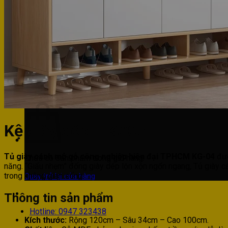
Phòng khách
Phòng bếp
Phòng ngủ
Hotline: 0947 323438
Tìm kiếm:
Kệ giày dép – KG05
Tủ giày cánh mở gỗ công nghiệp hiện đại TPHCM KG-04
đượ
Chưa có sản phẩm trong giỏ hàng.
năng. “Giấu nhẹm” đống giày dép lộn xộn ngổn ngang, Tủ giày 
trong không gian sống.
Quay trở lại cửa hàng
Thông tin sản phẩm
Hotline: 0947 323438
Kích thước:
Rộng 120cm – Sâu 34cm – Cao 100cm.