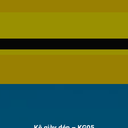
Kệ giày dép – KG05