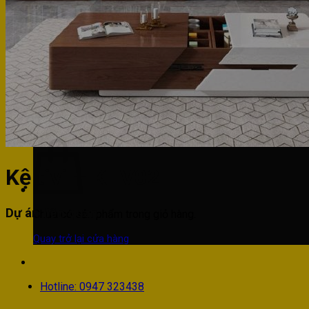
Phòng khách
Phòng bếp
Phòng ngủ
Hotline: 0947 323438
Tìm kiếm:
Kệ tivi – KTV02
Dự án liên quan
Chưa có sản phẩm trong giỏ hàng.
Quay trở lại cửa hàng
Hotline: 0947 323438