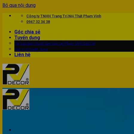
Bỏ qua nội dung
Công ty TNHH Trang Trí Nội Thất Phạm Vinh
0947 32 34 38
Góc chia sẻ
Tuyển dụng
Tại sao bạn muốn làm việc tại Phạm Vinh DECOR
Các vị trí tuyển dụng
Liên hệ