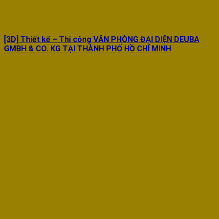
[3D] Thiết kế – Thi công VĂN PHÒNG ĐẠI DIỆN DEUBA
GMBH & CO. KG TẠI THÀNH PHỐ HỒ CHÍ MINH