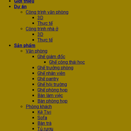
Giới thiệu
Dự án
Công trình văn phòng
3D
Thực tế
Công trình nhà ở
3D
Thực tế
Sản phẩm
Văn phòng
Ghế giám đốc
Ghế công thái học
Ghế trưởng phòng
Ghế nhân viên
Ghế pantry
Ghế hội trường
Ghế phòng họp
Bàn làm việc
Bàn phòng họp
Phòng khách
Kệ Tivi
Sofa
Bàn trà
Tủ rượu