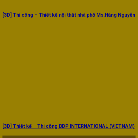
[3D] Thi công – Thiết kế nội thất nhà phố Ms.Hằng Nguyễn
[3D] Thiết kế – Thi công BDP INTERNATIONAL (VIETNAM)