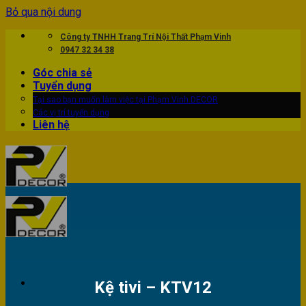
Bỏ qua nội dung
Công ty TNHH Trang Trí Nội Thất Phạm Vinh
0947 32 34 38
Góc chia sẻ
Tuyển dụng
Tại sao bạn muốn làm việc tại Phạm Vinh DECOR
Các vị trí tuyển dụng
Liên hệ
Kệ tivi – KTV12