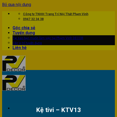
Bỏ qua nội dung
Công ty TNHH Trang Trí Nội Thất Phạm Vinh
0947 32 34 38
Góc chia sẻ
Tuyển dụng
Tại sao bạn muốn làm việc tại Phạm Vinh DECOR
Các vị trí tuyển dụng
Liên hệ
Kệ tivi – KTV13