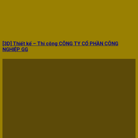
[3D] Thiết kế – Thi công CÔNG TY CỔ PHẦN CÔNG
NGHIỆP GG