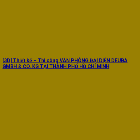
[3D] Thiết kế – Thi công VĂN PHÒNG ĐẠI DIỆN DEUBA
GMBH & CO. KG TẠI THÀNH PHỐ HỒ CHÍ MINH