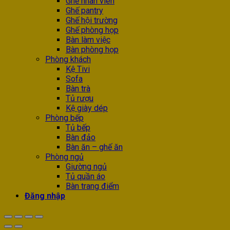
Ghế nhân viên
Ghế pantry
Ghế hội trường
Ghế phòng họp
Bàn làm việc
Bàn phòng họp
Phòng khách
Kệ Tivi
Sofa
Bàn trà
Tủ rượu
Kệ giày dép
Phòng bếp
Tủ bếp
Bàn đảo
Bàn ăn – ghế ăn
Phòng ngủ
Giường ngủ
Tủ quần áo
Bàn trang điểm
Đăng nhập