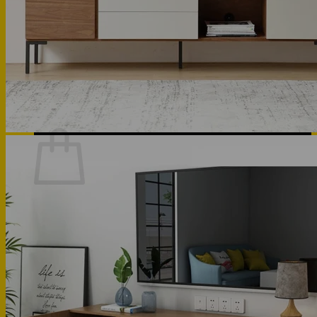
Phòng bếp
Phòng ngủ
Hotline: 0947 323438
Tìm kiếm:
Chưa có sản phẩm trong giỏ hàng.
Quay trở lại cửa hàng
Hotline: 0947 323438