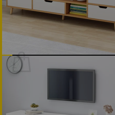
Phòng khách
Phòng bếp
Phòng ngủ
Hotline: 0947 323438
Tìm kiếm:
Chưa có sản phẩm trong giỏ hàng.
Quay trở lại cửa hàng
Hotline: 0947 323438