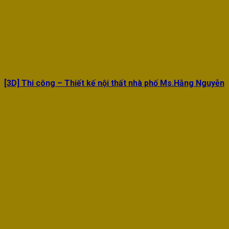
[3D] Thi công – Thiết kế nội thất nhà phố Ms.Hằng Nguyễn