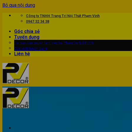
Bỏ qua nội dung
Công ty TNHH Trang Trí Nội Thất Phạm Vinh
0947 32 34 38
Góc chia sẻ
Tuyển dụng
Tại sao bạn muốn làm việc tại Phạm Vinh DECOR
Các vị trí tuyển dụng
Liên hệ